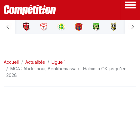
ACCUEIL
LIGUE 1
Accueil
LIGUE 2
Actualités
Ligue 1
MCA : Abdellaoui, Benkhemassa et Halaimia OK jusqu'en
2028
COUPE D'ALGÉRIE
ÉQUIPE NATIONALE
COUPE DU MONDE
Actualités
Interviews