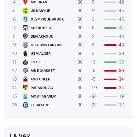
4
30
5
49
MC ORAN
5
30
9
45
JS KABYLIE
6
30
3
45
OLYMPIQUE AKBOU
7
30
0
44
KHENCHELA
8
30
2
43
BEN AKNOUN
9
30
5
43
CS CONSTANTINE
10
30
5
39
USM ALGER
11
30
-3
39
ES SETIF
12
30
-5
36
MB ROUISSET
13
30
-5
34
ASO CHLEF
14
30
-19
24
PARADOU AC
15
30
-34
19
MOSTAGANEM
16
30
-23
17
EL BAYADH
LA VAR