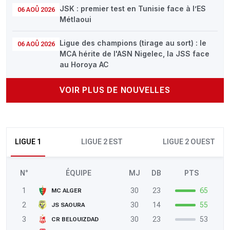
JSK : premier test en Tunisie face à l’ES
06 AOÛ 2026
Métlaoui
Ligue des champions (tirage au sort) : le
06 AOÛ 2026
MCA hérite de l'ASN Nigelec, la JSS face
au Horoya AC
VOIR PLUS DE NOUVELLES
LIGUE 1
LIGUE 2 EST
LIGUE 2 OUEST
N°
ÉQUIPE
MJ
DB
PTS
1
30
23
65
MC ALGER
2
30
14
55
JS SAOURA
3
30
23
53
CR BELOUIZDAD