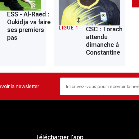
ESS - Al-Raed :
Oukidja va faire
LIGUE 1
CSC : Torach
ses premiers
attendu
pas
dimanche à
Constantine
voir la newsletter
Télécharger l'app