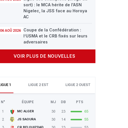
sort) : le MCA hérite de l'ASN
Nigelec, la JSS face au Horoya
AC
Coupe de la Confédération :
06 AOÛ 2026
l’USMA et le CRB fixés sur leurs
adversaires
VOIR PLUS DE NOUVELLES
LIGUE 1
LIGUE 2 EST
LIGUE 2 OUEST
N°
ÉQUIPE
MJ
DB
PTS
1
30
23
65
MC ALGER
2
30
14
55
JS SAOURA
3
30
23
53
CR BELOUIZDAD