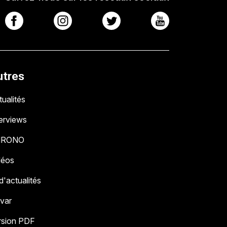
utres
ualités
terviews
HRONO
déos
 d'actualités
 var
rsion PDF