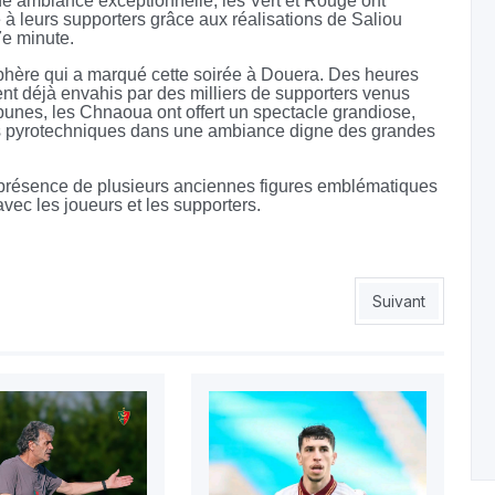
ne ambiance exceptionnelle, les Vert et Rouge ont
e à leurs supporters grâce aux réalisations de Saliou
7e minute.
mosphère qui a marqué cette soirée à Douera. Des heures
ent déjà envahis par des milliers de supporters venus
ibunes, les Chnaoua ont offert un spectacle grandiose,
tions pyrotechniques dans une ambiance digne des grandes
présence de plusieurs anciennes figures emblématiques
vec les joueurs et les supporters.
 sur une bonne note
Article suivant :
Suivant