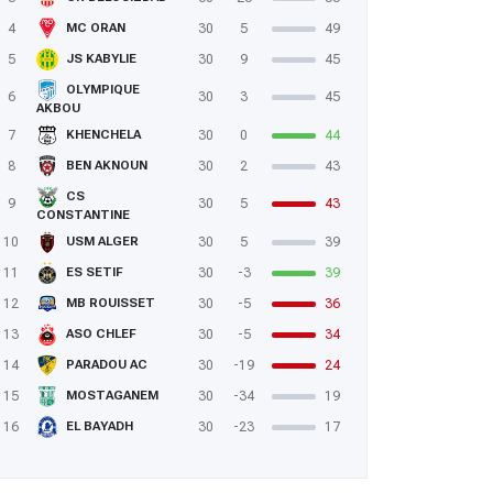
4
30
5
49
MC ORAN
5
30
9
45
JS KABYLIE
OLYMPIQUE
6
30
3
45
AKBOU
7
30
0
44
KHENCHELA
8
30
2
43
BEN AKNOUN
CS
9
30
5
43
CONSTANTINE
10
30
5
39
USM ALGER
11
30
-3
39
ES SETIF
 Ligue 1 (mise à jour) ESBA - USMA (2-2) : sur un air de vacances
12
30
-5
36
MB ROUISSET
13
30
-5
34
ASO CHLEF
14
30
-19
24
PARADOU AC
15
30
-34
19
MOSTAGANEM
16
30
-23
17
EL BAYADH