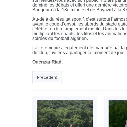
son rendez-vous avec son public. Portés par u
dominé les débats et offert une dernière victoir
Bangoura à la 18e minute et de Bayazid à la 8
Au-delà du résultat sportif, c’est surtout l’at
avant le coup d’envoi, les abords du stade étai
célébrer un titre amplement mérité. Dans les tr
multipliant les chants, les tifos et les anima
soirées du football algérien.
La cérémonie a également été marquée par la 
du club, invitées à partager ce moment de joie a
Ouenzar Riad.
Article précédent : MCO - USMA : finir la saison
Précédent