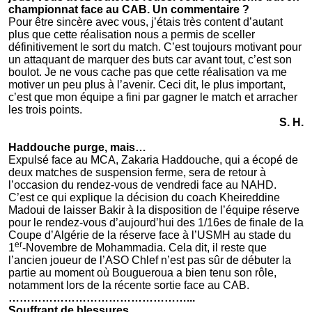
championnat face au CAB. Un commentaire ?
Pour être sincère avec vous, j’étais très content d’autant
plus que cette réalisation nous a permis de sceller
définitivement le sort du match. C’est toujours motivant pour
un attaquant de marquer des buts car avant tout, c’est son
boulot. Je ne vous cache pas que cette réalisation va me
motiver un peu plus à l’avenir. Ceci dit, le plus important,
c’est que mon équipe a fini par gagner le match et arracher
les trois points.
S. H.
Haddouche purge, mais…
Expulsé face au MCA, Zakaria Haddouche, qui a écopé de
deux matches de suspension ferme, sera de retour à
l’occasion du rendez-vous de vendredi face au NAHD.
C’est ce qui explique la décision du coach Kheireddine
Madoui de laisser Bakir à la disposition de l’équipe réserve
pour le rendez-vous d’aujourd’hui des 1/16es de finale de la
Coupe d’Algérie de la réserve face à l’USMH au stade du
er
1
-Novembre de Mohammadia. Cela dit, il reste que
l’ancien joueur de l’ASO Chlef n’est pas sûr de débuter la
partie au moment où Bougueroua a bien tenu son rôle,
notamment lors de la récente sortie face au CAB.
…………………………………………...
Souffrant de blessures