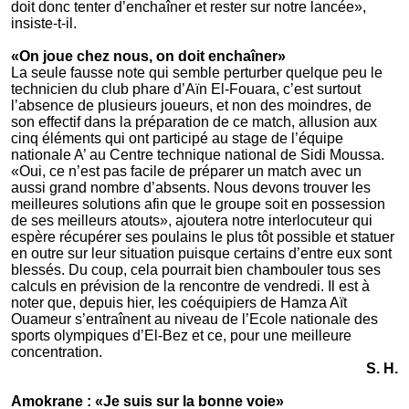
doit donc tenter d’enchaîner et rester sur notre lancée»,
insiste-t-il.
«On joue chez nous, on doit enchaîner»
La seule fausse note qui semble perturber quelque peu le
technicien du club phare d’Aïn El-Fouara, c’est surtout
l’absence de plusieurs joueurs, et non des moindres, de
son effectif dans la préparation de ce match, allusion aux
cinq éléments qui ont participé au stage de l’équipe
nationale A’ au Centre technique national de Sidi Moussa.
«Oui, ce n’est pas facile de préparer un match avec un
aussi grand nombre d’absents. Nous devons trouver les
meilleures solutions afin que le groupe soit en possession
de ses meilleurs atouts», ajoutera notre interlocuteur qui
espère récupérer ses poulains le plus tôt possible et statuer
en outre sur leur situation puisque certains d’entre eux sont
blessés. Du coup, cela pourrait bien chambouler tous ses
calculs en prévision de la rencontre de vendredi. Il est à
noter que, depuis hier, les coéquipiers de Hamza Aït
Ouameur s’entraînent au niveau de l’Ecole nationale des
sports olympiques d’El-Bez et ce, pour une meilleure
concentration.
S. H.
Amokrane : «Je suis sur la bonne voie»