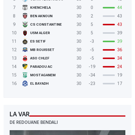
7
30
0
44
KHENCHELA
8
30
2
43
BEN AKNOUN
9
30
5
43
CS CONSTANTINE
10
30
5
39
USM ALGER
11
30
-3
39
ES SETIF
12
30
-5
36
MB ROUISSET
13
30
-5
34
ASO CHLEF
14
30
-19
24
PARADOU AC
15
30
-34
19
MOSTAGANEM
16
30
-23
17
EL BAYADH
LA VAR
DE REDOUANE BENDALI