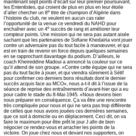
maintenant sept points d’écart sur leur premier poursuivant,
les Ententistes, qui croient de plus en plus en leur étoile
e
d’aller chercher un 8
titre de champion d’Algérie dans
l’histoire du club, ne veulent en aucun cas rater
l’opportunité de la venue ce vendredi du NAHD pour
e
enchaîner avec un 4
succès de rang et améliorer leur
compteur points. Une mission qui ne sera pas autant aisée
sachant que les partenaires de Sofiane Khedaïria vont jouer
contre un adversaire pas du tout facile à manœuvrer, et qui
est en train de revenir en force depuis quelques semaines
en se rapprochant davantage du podium. D’ailleurs, le
coach Kheireddine Madoui a annoncé la couleur sur ce
qu’il attend de son groupe. «Contre cette équipe qui ne sera
pas du tout facile à jouer, et qui viendra sûrement à Sétif
pour confirmer ces derniers bons résultats dont le dernier
succès acquis face au MCO», nous a-t-il dit à l’issue de la
séance de reprise des entraînements d’avant-hier qui a eu
pour cadre le stade du 8-Mai-1945. «Nous devons bien
nous préparer en conséquence. Ça va être une rencontre
très compliquée pour nous et qui ne sera pas trop différente
de celles que nous avons jouées ces dernières semaines,
que ce soit à domicile ou en déplacement. Ceci dit, on va
faire le maximum pour être prêt le jour J afin de bien
négocier ce rendez-vous et arracher les points de la
victoire. On joue chez nous et devant nos supporters, on