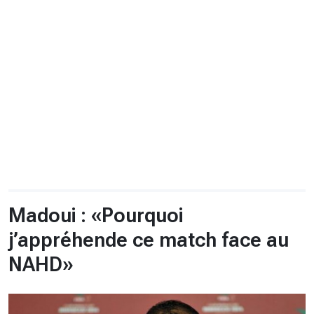
CHRONO
Vidéos
Fil d'actualités
La var
Version PDF
Politique de confidentialité
Madoui : «Pourquoi
j’appréhende ce match face au
NAHD»