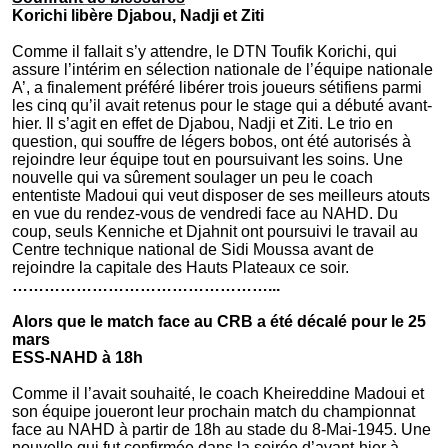
Korichi libère Djabou, Nadji et Ziti
Comme il fallait s’y attendre, le DTN Toufik Korichi, qui
assure l’intérim en sélection nationale de l’équipe nationale
A’, a finalement préféré libérer trois joueurs sétifiens parmi
les cinq qu’il avait retenus pour le stage qui a débuté avant-
hier. Il s’agit en effet de Djabou, Nadji et Ziti. Le trio en
question, qui souffre de légers bobos, ont été autorisés à
rejoindre leur équipe tout en poursuivant les soins. Une
nouvelle qui va sûrement soulager un peu le coach
ententiste Madoui qui veut disposer de ses meilleurs atouts
en vue du rendez-vous de vendredi face au NAHD. Du
coup, seuls Kenniche et Djahnit ont poursuivi le travail au
Centre technique national de Sidi Moussa avant de
rejoindre la capitale des Hauts Plateaux ce soir.
…………………………………………...
Alors que le match face au CRB a été décalé pour le 25
mars
ESS-NAHD à 18h
Comme il l’avait souhaité, le coach Kheireddine Madoui et
son équipe joueront leur prochain match du championnat
face au NAHD à partir de 18h au stade du 8-Mai-1945. Une
nouvelle qui fut confirmée dans la soirée d’avant-hier à