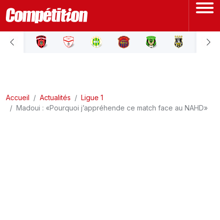
ACCUEIL
LIGUE 1
Accueil
LIGUE 2
Actualités
Ligue 1
Madoui : «Pourquoi j’appréhende ce match face au NAHD»
COUPE D'ALGÉRIE
ÉQUIPE NATIONALE
COUPE DU MONDE
Actualités
Interviews