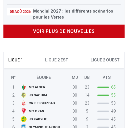
Mondial 2027 : les différents scénarios
05 AOÛ 2026
pour les Vertes
VOIR PLUS DE NOUVELLES
LIGUE 1
LIGUE 2 EST
LIGUE 2 OUEST
N°
ÉQUIPE
MJ
DB
PTS
1
30
23
65
MC ALGER
2
30
14
55
JS SAOURA
3
30
23
53
CR BELOUIZDAD
4
30
5
49
MC ORAN
5
30
9
45
JS KABYLIE
6
30
3
45
OLYMPIQUE AKBOU