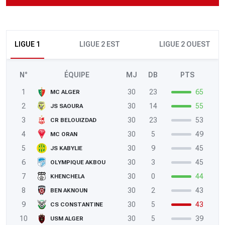
LIGUE 1
LIGUE 2 EST
LIGUE 2 OUEST
N°
ÉQUIPE
MJ
DB
PTS
1
30
23
65
MC ALGER
2
30
14
55
JS SAOURA
3
30
23
53
CR BELOUIZDAD
4
30
5
49
MC ORAN
5
30
9
45
JS KABYLIE
6
30
3
45
OLYMPIQUE AKBOU
7
30
0
44
KHENCHELA
8
30
2
43
BEN AKNOUN
9
30
5
43
CS CONSTANTINE
10
30
5
39
USM ALGER