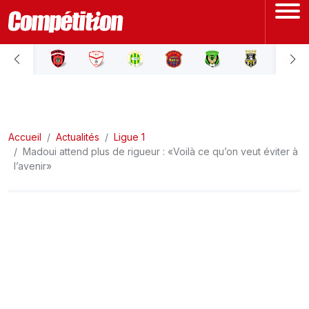
ACCUEIL
LIGUE 1
Accueil
LIGUE 2
Actualités
Ligue 1
Madoui attend plus de rigueur : «Voilà ce qu’on veut éviter à
l’avenir»
COUPE D'ALGÉRIE
ÉQUIPE NATIONALE
COUPE DU MONDE
Actualités
Interviews