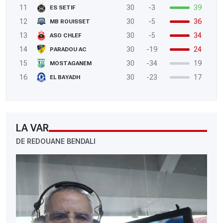
11
30
-3
39
ES SETIF
12
30
-5
36
MB ROUISSET
13
30
-5
34
ASO CHLEF
14
30
-19
24
PARADOU AC
15
30
-34
19
MOSTAGANEM
16
30
-23
17
EL BAYADH
LA VAR
DE REDOUANE BENDALI