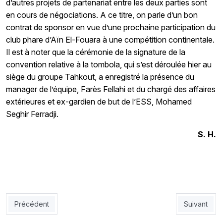
d’autres projets de partenariat entre les deux parties sont
en cours de négociations. A ce titre, on parle d’un bon
contrat de sponsor en vue d’une prochaine participation du
club phare d’Aïn El-Fouara à une compétition continentale.
Il est à noter que la cérémonie de la signature de la
convention relative à la tombola, qui s’est déroulée hier au
siège du groupe Tahkout, a enregistré la présence du
manager de l’équipe, Farès Fellahi et du chargé des affaires
extérieures et ex-gardien de but de l’ESS, Mohamed
Seghir Ferradji.
S. H.
Article précédent : CRB - CSC : Le CRB rassure
Article sui
Précédent
Suivant