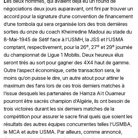
L
es deux hommes, qui avaient déjà eu un round de
négociations deux jours auparavant, ont fini par trouver un
accord pour la signature d’une convention de financement
d’une tombola qui sera organisée lors des trois dernières
sorties du onze du coach Kheïrredine Madoui au stade du
8-Mai-1945 de Sétif face à l’USMH, la JSS et l’USMA
e
e
e
comptant, respectivement, pour la 26
, 27
et 29
journée
du championnat de Ligue 1 Mobilis. Deux heureux élus
seront tirés au sort pour gagner des 4X4 haut de gamme.
Outre l’aspect économique, cette transaction sera, le
moins qu’on puisse le dire, un autre atout pour attirer le
maximum des fans lors de ces trois derniers matches à
l’issue desquels les partenaires de Hamza Aït Ouameur
pourront être sacrés champion d’Algérie, ils ont besoin de
trois victoires durant les six derniers matches de la
compétition pour assurer le sacre final quels que soient les
résultats des autres équipes concurrentes telles l’USMBA,
le MCA et autre USMA. Par ailleurs, comme annoncé,