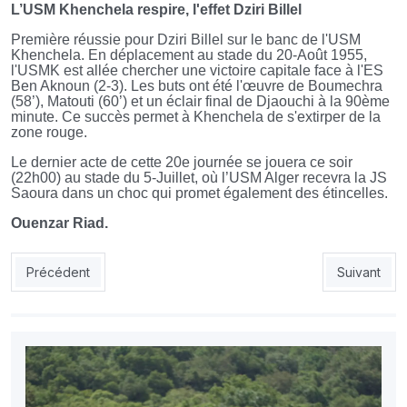
L’USM Khenchela respire, l'effet Dziri Billel
Première réussie pour Dziri Billel sur le banc de l'USM
Khenchela. En déplacement au stade du 20-Août 1955,
l'USMK est allée chercher une victoire capitale face à l'ES
Ben Aknoun (2-3). Les buts ont été l'œuvre de Boumechra
(58’), Matouti (60’) et un éclair final de Djaouchi à la 90ème
minute. Ce succès permet à Khenchela de s'extirper de la
zone rouge.
Le dernier acte de cette 20e journée se jouera ce soir
(22h00) au stade du 5-Juillet, où l’USM Alger recevra la JS
Saoura dans un choc qui promet également des étincelles.
Ouenzar Riad.
Article précédent : MCO : Oran retrouve son Mouloudia !
Article suiv
Précédent
Suivant