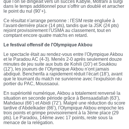
que l'on se dirigeait vers un succès Kabyle, Motrani a surgi
dans le temps additionnel pour s'offrir un doublé et arracher
le point du nul (90’+).
Ce résultat n'arrange personne : l'ESM reste engluée à
l'avant-dernière place (14 pts), tandis que la JSK (24 pts)
rejoint provisoirement l'USMA au classement, tout en
comptant encore quatre matchs en retard.
Le festival offensif de l'Olympique Akbou
Le spectacle était au rendez-vous entre l'Olympique Akbou
et le Paradou AC (4-3). Menés 2-0 après seulement douze
minutes de jeu suite aux buts de Kohili (10’) et Soukkou
(12’), les joueurs de l’Olympique Akbou n'ont jamais
abdiqué. Bencherifa a rapidement réduit l'écart (18’), avant
que le tournant du match ne survienne avec l'expulsion du
portier du PAC, Moussaoui.
En supériorité numérique, Akbou a totalement renversé la
situation en seconde période grâce à Bensaadallah (63’),
Mahdaoui (66’) et Abidi (72’). Malgré une réduction du score
tardive d'Abdelkader (86’), l'Olympique Akbou empoche les
trois points et grimpe provisoirement à la 3ème place (29
pts). Le Paradou, 14ème avec 17 points, reste sous la
menace de la relégation.