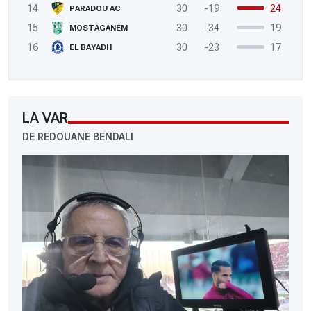
14
30
-19
24
PARADOU AC
15
30
-34
19
MOSTAGANEM
16
30
-23
17
EL BAYADH
LA VAR
DE REDOUANE BENDALI