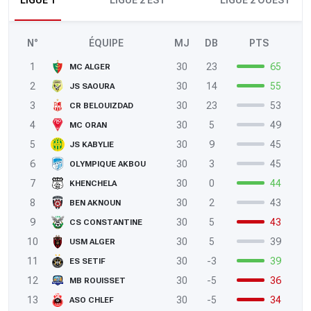
LIGUE 1
LIGUE 2 EST
LIGUE 2 OUEST
N°
ÉQUIPE
MJ
DB
PTS
1
30
23
65
MC ALGER
2
30
14
55
JS SAOURA
3
30
23
53
CR BELOUIZDAD
4
30
5
49
MC ORAN
5
30
9
45
JS KABYLIE
6
30
3
45
OLYMPIQUE AKBOU
7
30
0
44
KHENCHELA
8
30
2
43
BEN AKNOUN
9
30
5
43
CS CONSTANTINE
10
30
5
39
USM ALGER
11
30
-3
39
ES SETIF
12
30
-5
36
MB ROUISSET
13
30
-5
34
ASO CHLEF