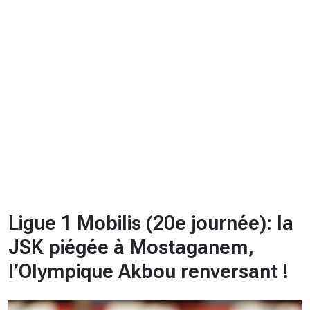
CHRONO
Vidéos
Fil d'actualités
La var
Version PDF
Politique de confidentialité
Ligue 1 Mobilis (20e journée): la
JSK piégée à Mostaganem,
l’Olympique Akbou renversant !