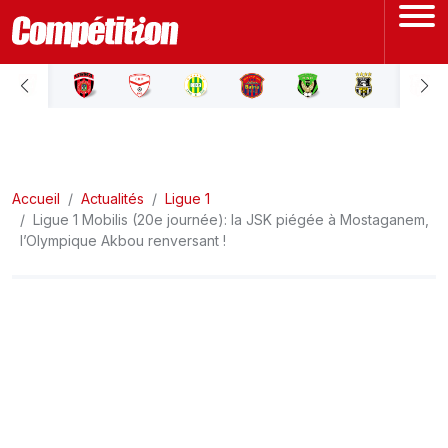
ACCUEIL
LIGUE 1
Accueil
LIGUE 2
Actualités
Ligue 1
Ligue 1 Mobilis (20e journée): la JSK piégée à Mostaganem,
l’Olympique Akbou renversant !
COUPE D'ALGÉRIE
ÉQUIPE NATIONALE
COUPE DU MONDE
Actualités
Interviews