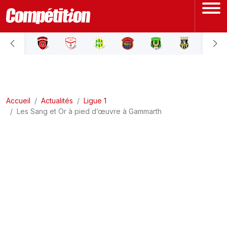
ACCUEIL
LIGUE 1
Accueil
LIGUE 2
Actualités
Ligue 1
Les Sang et Or à pied d’œuvre à Gammarth
COUPE D'ALGÉRIE
ÉQUIPE NATIONALE
COUPE DU MONDE
Actualités
Interviews