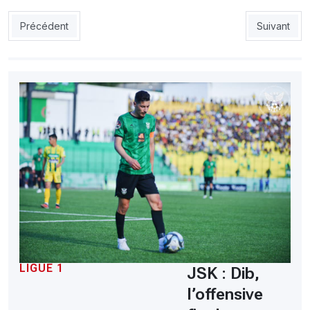
Article précédent : FAF: Les premières décisions tombent
Article suiv
Précédent
Suivant
LIGUE 1
JSK : Dib,
l’offensive