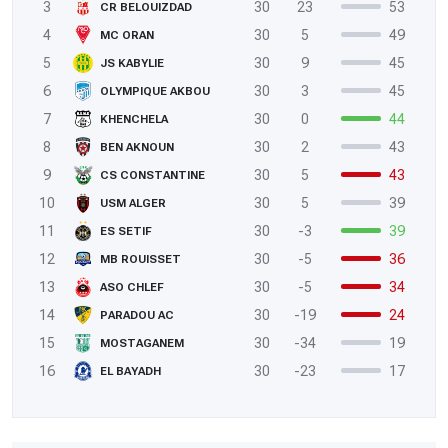
3
30
23
53
CR BELOUIZDAD
4
30
5
49
MC ORAN
5
30
9
45
JS KABYLIE
6
30
3
45
OLYMPIQUE AKBOU
7
30
0
44
KHENCHELA
8
30
2
43
BEN AKNOUN
9
30
5
43
CS CONSTANTINE
10
30
5
39
USM ALGER
11
30
-3
39
ES SETIF
12
30
-5
36
MB ROUISSET
13
30
-5
34
ASO CHLEF
14
30
-19
24
PARADOU AC
15
30
-34
19
MOSTAGANEM
16
30
-23
17
EL BAYADH