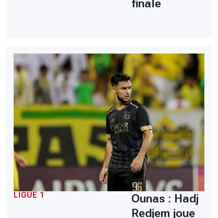
finale
LIGUE 1
Ounas : Hadj
Redjem joue