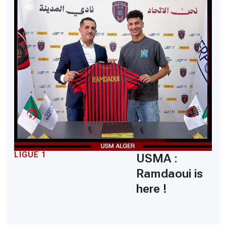
LIGUE 1
USMA :
Ramdaoui is
here !