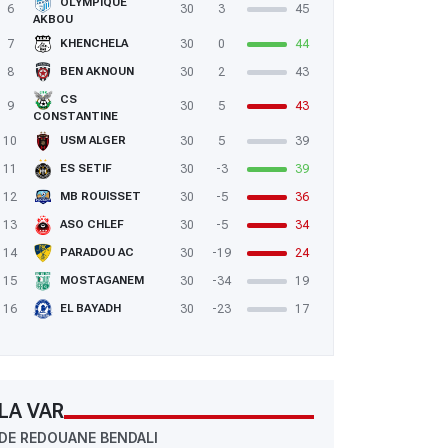
OLYMPIQUE
6
30
3
45
AKBOU
7
30
0
44
KHENCHELA
8
30
2
43
BEN AKNOUN
CS
9
30
5
43
CONSTANTINE
10
30
5
39
USM ALGER
11
30
-3
39
ES SETIF
12
30
-5
36
MB ROUISSET
13
30
-5
34
ASO CHLEF
14
30
-19
24
PARADOU AC
15
30
-34
19
MOSTAGANEM
16
30
-23
17
EL BAYADH
LA VAR
DE REDOUANE BENDALI