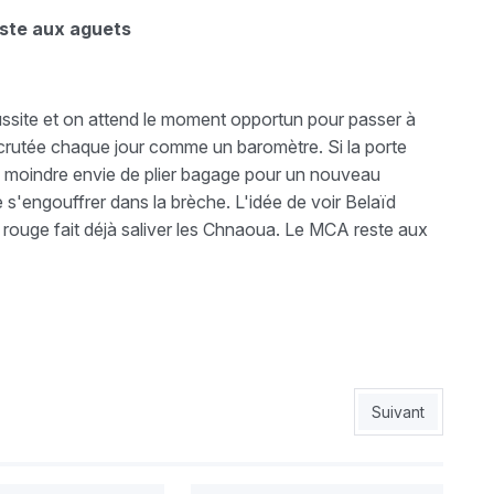
reste aux aguets
éussite et on attend le moment opportun pour passer à
 scrutée chaque jour comme un baromètre. Si la porte
 la moindre envie de plier bagage pour un nouveau
 s'engouffrer dans la brèche. L'idée de voir Belaïd
t rouge fait déjà saliver les Chnaoua. Le MCA reste aux
er
Article suivant 
Suivant