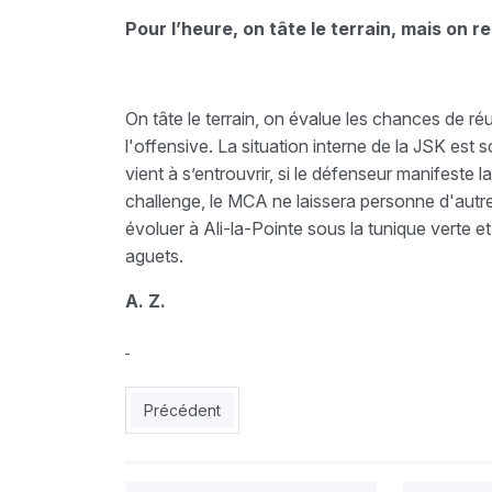
Pour l’heure, on tâte le terrain, mais on 
On tâte le terrain, on évalue les chances de r
l'offensive. La situation interne de la JSK est
vient à s’entrouvrir, si le défenseur manifeste
challenge, le MCA ne laissera personne d'autre
évoluer à Ali-la-Pointe sous la tunique verte e
aguets.
A. Z.
Article précédent : JSK : Mobilis veut tout chang
Précédent