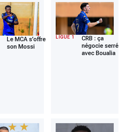
LIGUE 1
CRB : ça
Le MCA s’offre
négocie serré
son Mossi
avec Boualia