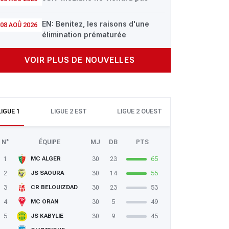
EN: Benitez, les raisons d'une
08 AOÛ 2026
élimination prématurée
VOIR PLUS DE NOUVELLES
LIGUE 1
LIGUE 2 EST
LIGUE 2 OUEST
N°
ÉQUIPE
MJ
DB
PTS
1
30
23
65
MC ALGER
2
30
14
55
JS SAOURA
3
30
23
53
CR BELOUIZDAD
4
30
5
49
MC ORAN
5
30
9
45
JS KABYLIE