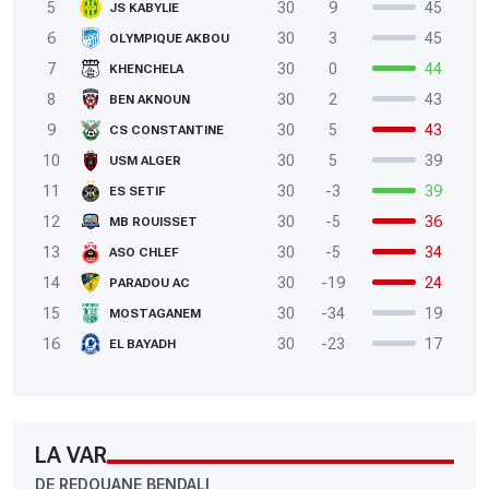
5
30
9
45
JS KABYLIE
6
30
3
45
OLYMPIQUE AKBOU
7
30
0
44
KHENCHELA
8
30
2
43
BEN AKNOUN
9
30
5
43
CS CONSTANTINE
10
30
5
39
USM ALGER
11
30
-3
39
ES SETIF
12
30
-5
36
MB ROUISSET
13
30
-5
34
ASO CHLEF
14
30
-19
24
PARADOU AC
15
30
-34
19
MOSTAGANEM
16
30
-23
17
EL BAYADH
LA VAR
DE REDOUANE BENDALI