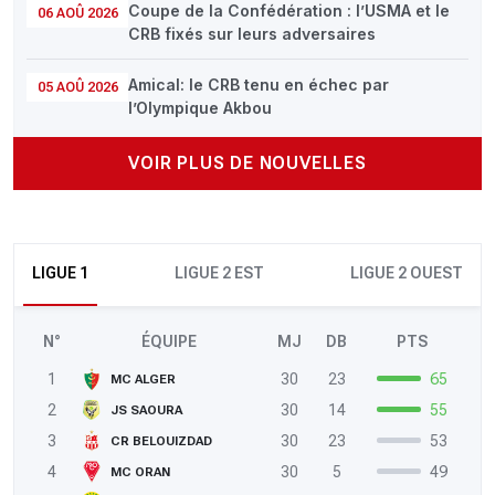
Coupe de la Confédération : l’USMA et le
06 AOÛ 2026
CRB fixés sur leurs adversaires
Amical: le CRB tenu en échec par
05 AOÛ 2026
l’Olympique Akbou
VOIR PLUS DE NOUVELLES
LIGUE 1
LIGUE 2 EST
LIGUE 2 OUEST
N°
ÉQUIPE
MJ
DB
PTS
1
30
23
65
MC ALGER
2
30
14
55
JS SAOURA
3
30
23
53
CR BELOUIZDAD
4
30
5
49
MC ORAN