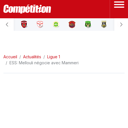
ACCUEIL
LIGUE 1
Accueil
LIGUE 2
Actualités
Ligue 1
ESS: Mellouli négocie avec Mammeri
COUPE D'ALGÉRIE
ÉQUIPE NATIONALE
COUPE DU MONDE
Actualités
Interviews