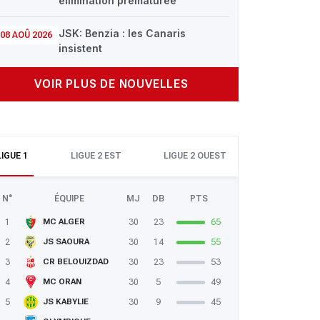
élimination prématurée
JSK: Benzia : les Canaris
08 AOÛ 2026
insistent
VOIR PLUS DE NOUVELLES
LIGUE 1
LIGUE 2 EST
LIGUE 2 OUEST
N°
ÉQUIPE
MJ
DB
PTS
1
30
23
65
MC ALGER
2
30
14
55
JS SAOURA
3
30
23
53
CR BELOUIZDAD
4
30
5
49
MC ORAN
5
30
9
45
JS KABYLIE