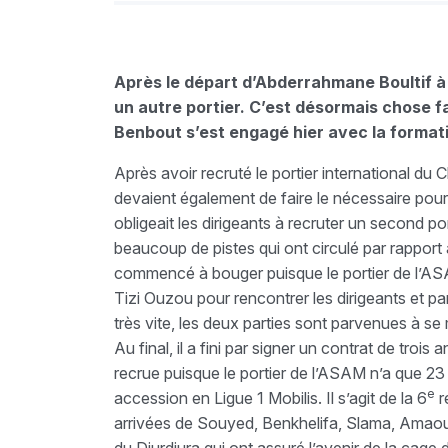
Après le départ d’Abderrahmane Boultif à S
un autre portier. C’est désormais chose f
Benbout s’est engagé hier avec la format
Après avoir recruté le portier international du 
devaient également de faire le nécessaire pour 
obligeait les dirigeants à recruter un second por
beaucoup de pistes qui ont circulé par rapport 
commencé à bouger puisque le portier de l’AS
Tizi Ouzou pour rencontrer les dirigeants et pa
très vite, les deux parties sont parvenues à s
Au final, il a fini par signer un contrat de troi
recrue puisque le portier de l’ASAM n’a que 23 
e
accession en Ligue 1 Mobilis. Il s’agit de la 6
r
arrivées de Souyed, Benkhelifa, Slama, Amaouc