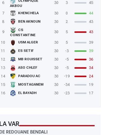
OLYMPIQUE
6
30
3
45
AKBOU
7
30
0
44
KHENCHELA
8
30
2
43
BEN AKNOUN
CS
9
30
5
43
CONSTANTINE
10
30
5
39
USM ALGER
11
30
-3
39
ES SETIF
12
30
-5
36
MB ROUISSET
13
30
-5
34
ASO CHLEF
14
30
-19
24
PARADOU AC
15
30
-34
19
MOSTAGANEM
16
30
-23
17
EL BAYADH
LA VAR
DE REDOUANE BENDALI