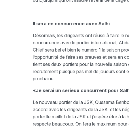
du Djurdjura qui ont assuré l’avenir de la cage
Il sera en concurrence avec Salhi
Désormais, les dirigeants ont réussi à faire le
concurrence avec le portier international, Abde
Chlef sera bel et bien le numéro 1 la saison p
l’opportunité de faire ses preuves et sera en co
tient ses deux portiers pour la nouvelle saison 
recrutement puisque pas mal de joueurs sont en
prochaine.
«Je serai un sérieux concurrent pour Sal
Le nouveau portier de la JSK, Oussama Benbot, s
accord avec les dirigeants de la JSK et les nég
porter lle maillot de la JSK et j’espère être à l
respecte beaucoup. On fera le maximum pour off