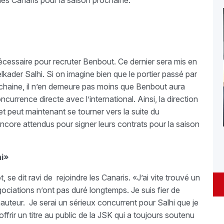
 des Canaris pour la saison prochaine.
 nécessaire pour recruter Benbout. Ce dernier sera mis en
lkader Salhi. Si on imagine bien que le portier passé par
rochaine, il n’en demeure pas moins que Benbout aura
ncurrence directe avec l’international. Ainsi, la direction
et peut maintenant se tourner vers la suite du
core attendus pour signer leurs contrats pour la saison
hi»
e dit ravi de rejoindre les Canaris. «J’ai vite trouvé un
ociations n’ont pas duré longtemps. Je suis fier de
a hauteur. Je serai un sérieux concurrent pour Salhi que je
rir un titre au public de la JSK qui a toujours soutenu