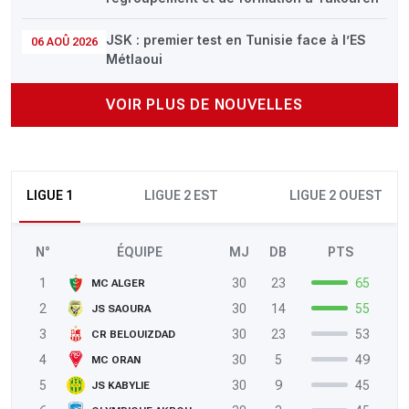
JSK : premier test en Tunisie face à l’ES
06 AOÛ 2026
Métlaoui
VOIR PLUS DE NOUVELLES
LIGUE 1
LIGUE 2 EST
LIGUE 2 OUEST
N°
ÉQUIPE
MJ
DB
PTS
1
30
23
65
MC ALGER
2
30
14
55
JS SAOURA
3
30
23
53
CR BELOUIZDAD
4
30
5
49
MC ORAN
5
30
9
45
JS KABYLIE