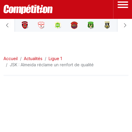
ACCUEIL
LIGUE 1
Accueil
LIGUE 2
Actualités
Ligue 1
JSK : Almeida réclame un renfort de qualité
COUPE D'ALGÉRIE
ÉQUIPE NATIONALE
COUPE DU MONDE
Actualités
Interviews