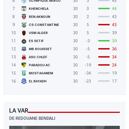
6
30
3
45
OLYMPIQUE AKBOU
7
30
0
44
KHENCHELA
8
30
2
43
BEN AKNOUN
9
30
5
43
CS CONSTANTINE
10
30
5
39
USM ALGER
11
30
-3
39
ES SETIF
12
30
-5
36
MB ROUISSET
13
30
-5
34
ASO CHLEF
14
30
-19
24
PARADOU AC
15
30
-34
19
MOSTAGANEM
16
30
-23
17
EL BAYADH
LA VAR
DE REDOUANE BENDALI