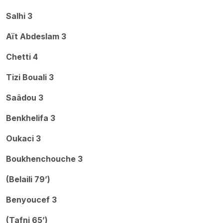
Salhi 3
Aït Abdeslam 3
Chetti 4
Tizi Bouali 3
Saâdou 3
Benkhelifa 3
Oukaci 3
Boukhenchouche 3
(Belaili 79’)
Benyoucef 3
(Tafni 65’)