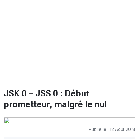
CHRONO
Vidéos
Fil d'actualités
La var
Version PDF
Politique de confidentialité
JSK 0 – JSS 0 : Début
prometteur, malgré le nul
Publié le : 12 Août 2018