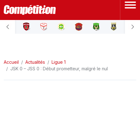
ACCUEIL
LIGUE 1
Accueil
LIGUE 2
Actualités
Ligue 1
JSK 0 – JSS 0 : Début prometteur, malgré le nul
COUPE D'ALGÉRIE
ÉQUIPE NATIONALE
COUPE DU MONDE
Actualités
Interviews