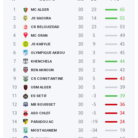
1
30
23
65
MC ALGER
2
30
14
55
JS SAOURA
3
30
23
53
CR BELOUIZDAD
4
30
5
49
MC ORAN
5
30
9
45
JS KABYLIE
6
30
3
45
OLYMPIQUE AKBOU
7
30
0
44
KHENCHELA
8
30
2
43
BEN AKNOUN
9
30
5
43
CS CONSTANTINE
10
30
5
39
USM ALGER
11
30
-3
39
ES SETIF
12
30
-5
36
MB ROUISSET
13
30
-5
34
ASO CHLEF
14
30
-19
24
PARADOU AC
15
30
-34
19
MOSTAGANEM