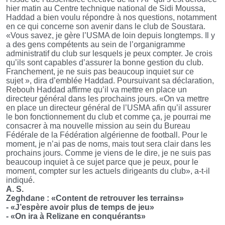
hier matin au Centre technique national de Sidi Moussa,
Haddad a bien voulu répondre à nos questions, notamment
en ce qui concerne son avenir dans le club de Soustara.
«Vous savez, je gère l’USMA de loin depuis longtemps. Il y
a des gens compétents au sein de l’organigramme
administratif du club sur lesquels je peux compter. Je crois
qu’ils sont capables d’assurer la bonne gestion du club.
Franchement, je ne suis pas beaucoup inquiet sur ce
sujet », dira d’emblée Haddad. Poursuivant sa déclaration,
Rebouh Haddad affirme qu’il va mettre en place un
directeur général dans les prochains jours. «On va mettre
en place un directeur général de l’USMA afin qu’il assurer
le bon fonctionnement du club et comme ça, je pourrai me
consacrer à ma nouvelle mission au sein du Bureau
Fédérale de la Fédération algérienne de football. Pour le
moment, je n’ai pas de noms, mais tout sera clair dans les
prochains jours. Comme je viens de le dire, je ne suis pas
beaucoup inquiet à ce sujet parce que je peux, pour le
moment, compter sur les actuels dirigeants du club», a-t-il
indiqué.
A. S.
Zeghdane : «Content de retrouver les terrains»
- «J’espère avoir plus de temps de jeu»
- «On ira à Relizane en conquérants»