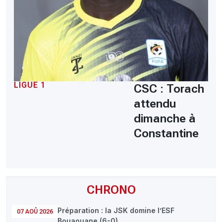
LIGUE 1
CSC : Torach
attendu
dimanche à
Constantine
CHRONO
Préparation : la JSK domine l’ESF
07 AOÛ 2026
Bouaouane (6-0)