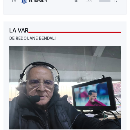
16
30
-23
17
EL BAYADH
LA VAR
DE REDOUANE BENDALI