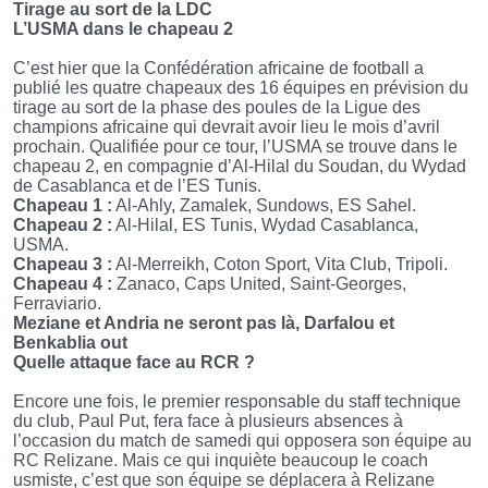
Tirage au sort de la LDC
L’USMA dans le chapeau 2
C’est hier que la Confédération africaine de football a
publié les quatre chapeaux des 16 équipes en prévision du
tirage au sort de la phase des poules de la Ligue des
champions africaine qui devrait avoir lieu le mois d’avril
prochain. Qualifiée pour ce tour, l’USMA se trouve dans le
chapeau 2, en compagnie d’Al-Hilal du Soudan, du Wydad
de Casablanca et de l’ES Tunis.
Chapeau 1 :
Al-Ahly, Zamalek, Sundows, ES Sahel.
Chapeau 2 :
Al-Hilal, ES Tunis, Wydad Casablanca,
USMA.
Chapeau 3 :
Al-Merreikh, Coton Sport, Vita Club, Tripoli.
Chapeau 4 :
Zanaco, Caps United, Saint-Georges,
Ferraviario.
Meziane et Andria ne seront pas là, Darfalou et
Benkablia out
Quelle attaque face au RCR ?
Encore une fois, le premier responsable du staff technique
du club, Paul Put, fera face à plusieurs absences à
l’occasion du match de samedi qui opposera son équipe au
RC Relizane. Mais ce qui inquiète beaucoup le coach
usmiste, c’est que son équipe se déplacera à Relizane