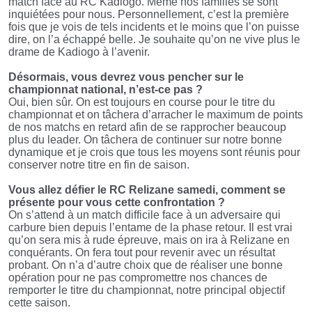
match face au RC Kadiogo. Même nos familles se sont
inquiétées pour nous. Personnellement, c’est la première
fois que je vois de tels incidents et le moins que l’on puisse
dire, on l’a échappé belle. Je souhaite qu’on ne vive plus le
drame de Kadiogo à l’avenir.
Désormais, vous devrez vous pencher sur le
championnat national, n’est-ce pas ?
Oui, bien sûr. On est toujours en course pour le titre du
championnat et on tâchera d’arracher le maximum de points
de nos matchs en retard afin de se rapprocher beaucoup
plus du leader. On tâchera de continuer sur notre bonne
dynamique et je crois que tous les moyens sont réunis pour
conserver notre titre en fin de saison.
Vous allez défier le RC Relizane samedi, comment se
présente pour vous cette confrontation ?
On s’attend à un match difficile face à un adversaire qui
carbure bien depuis l’entame de la phase retour. Il est vrai
qu’on sera mis à rude épreuve, mais on ira à Relizane en
conquérants. On fera tout pour revenir avec un résultat
probant. On n’a d’autre choix que de réaliser une bonne
opération pour ne pas compromettre nos chances de
remporter le titre du championnat, notre principal objectif
cette saison.