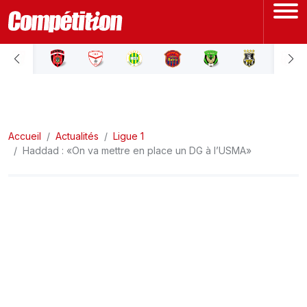
ACCUEIL
LIGUE 1
Accueil
LIGUE 2
Actualités
Ligue 1
Haddad : «On va mettre en place un DG à l’USMA»
COUPE D'ALGÉRIE
ÉQUIPE NATIONALE
COUPE DU MONDE
Actualités
Interviews