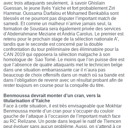
avec trois attaquants seulement, à savoir Ghislain
Guessan, le jeune Ilyès Yaïche et fort probablement Ziri
Hammar. Oussama Darfalou et Mohamed Benkablia sont
blessés et ne pourront pas disputer l’important match de
samedi. Et comme un malheur n’arrive jamais seul, la
formation de Soustara sera également privée des services
d’Abderrahmane Meziane et Andria Carolus. Le premier est
retenu pour le prochain stage de la sélection nationale A’,
tandis que le seconde est concerné par la double
confrontation du tour préliminaire des éliminatoire pour la
CAN 2019 qui opposera la sélection malgache à son
homologue de Sao Tomé. Le moins que l’on puisse dire est
que l’absence de quatre attaquants met le technicien belge
dans une situation embarrassante car il n’aura pas
beaucoup de choix offensifs dans un match où sa bande est
dans l’obligation de revenir avec un résultat probant afin de
rester toujours en course pour la conquête du titre.
Benmoussa devrait monter d’un cran, vers la
titularisation d’Yaïche
Face à cette situation, il est très envisageable que Mokhtar
Benmoussa monte d’un cran pour s’occuper du couloir
gauche de l’attaque à l’occasion de l’important match face
au RC Relizane. Un poste dans lequel le natif de Tlemcen
peut évoluer sans aucun problème. Aussi, on s’attend à ce