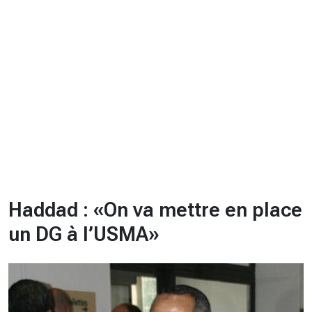
CHRONO
Vidéos
Fil d'actualités
La var
Version PDF
Politique de confidentialité
Haddad : «On va mettre en place
un DG à l’USMA»