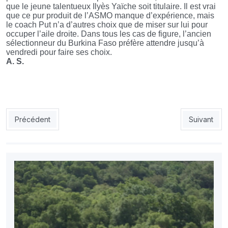
que le jeune talentueux Ilyès Yaïche soit titulaire. Il est vrai
que ce pur produit de l’ASMO manque d’expérience, mais
le coach Put n’a d’autres choix que de miser sur lui pour
occuper l’aile droite. Dans tous les cas de figure, l’ancien
sélectionneur du Burkina Faso préfère attendre jusqu’à
vendredi pour faire ses choix.
A. S.
Article précédent : Les Chnaoua menacent boycotter le clasico
Article suiv
Précédent
Suivant