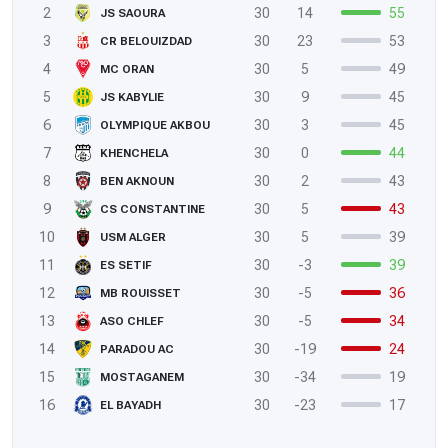
2
30
14
55
JS SAOURA
3
30
23
53
CR BELOUIZDAD
4
30
5
49
MC ORAN
5
30
9
45
JS KABYLIE
6
30
3
45
OLYMPIQUE AKBOU
7
30
0
44
KHENCHELA
8
30
2
43
BEN AKNOUN
9
30
5
43
CS CONSTANTINE
10
30
5
39
USM ALGER
11
30
-3
39
ES SETIF
12
30
-5
36
MB ROUISSET
13
30
-5
34
ASO CHLEF
14
30
-19
24
PARADOU AC
15
30
-34
19
MOSTAGANEM
16
30
-23
17
EL BAYADH