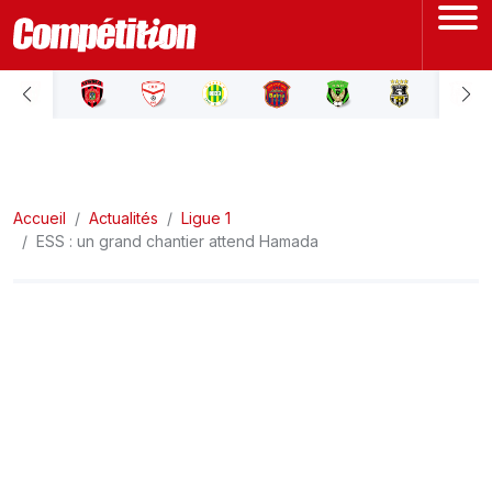
ACCUEIL
LIGUE 1
Accueil
LIGUE 2
Actualités
Ligue 1
ESS : un grand chantier attend Hamada
COUPE D'ALGÉRIE
ÉQUIPE NATIONALE
COUPE DU MONDE
Actualités
Interviews