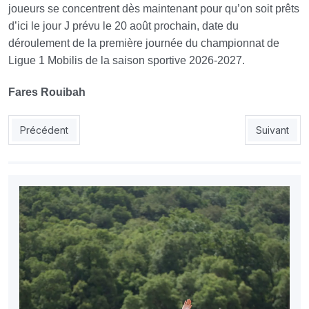
joueurs se concentrent dès maintenant pour qu’on soit prêts
d’ici le jour J prévu le 20 août prochain, date du
déroulement de la première journée du championnat de
Ligue 1 Mobilis de la saison sportive 2026-2027.
Fares Rouibah
Article précédent : USMA : Bouziani, 2e recrue estivale
Article suiva
Précédent
Suivant