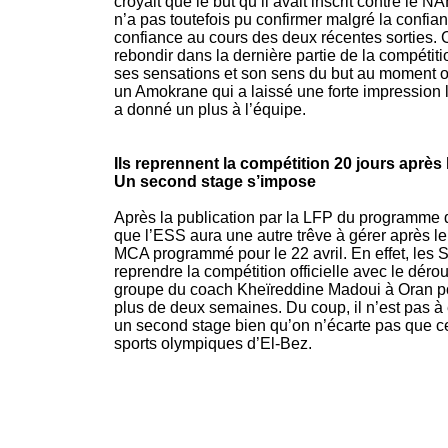
croyait que le but qu’il avait inscrit contre le 
n’a pas toutefois pu confirmer malgré la confi
confiance au cours des deux récentes sorties. Ce
rebondir dans la dernière partie de la compétition
ses sensations et son sens du but au moment o
un Amokrane qui a laissé une forte impressio
a donné un plus à l’équipe.
Ils reprennent la compétition 20 jours aprè
Un second stage s’impose
Après la publication par la LFP du programme d
que l’ESS aura une autre trêve à gérer après l
MCA programmé pour le 22 avril. En effet, les S
reprendre la compétition officielle avec le déro
groupe du coach Kheïreddine Madoui à Oran po
plus de deux semaines. Du coup, il n’est pas à
un second stage bien qu’on n’écarte pas que cel
sports olympiques d’El-Bez.