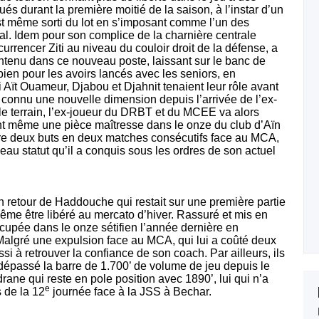
és durant la première moitié de la saison, à l’instar d’un
est même sorti du lot en s’imposant comme l’un des
al. Idem pour son complice de la charnière centrale
urrencer Ziti au niveau du couloir droit de la défense, a
intenu dans ce nouveau poste, laissant sur le banc de
bien pour les avoirs lancés avec les seniors, en
i Aït Ouameur, Djabou et Djahnit tenaient leur rôle avant
connu une nouvelle dimension depuis l’arrivée de l’ex-
r le terrain, l’ex-joueur du DRBT et du MCEE va alors
nt même une pièce maîtresse dans le onze du club d’Aïn
rire deux buts en deux matches consécutifs face au MCA,
au statut qu’il a conquis sous les ordres de son actuel
n retour de Haddouche qui restait sur une première partie
i même être libéré au mercato d’hiver. Rassuré et mis en
occupée dans le onze sétifien l’année dernière en
 Malgré une expulsion face au MCA, qui lui a coûté deux
si à retrouver la confiance de son coach. Par ailleurs, ils
ir dépassé la barre de 1.700’ de volume de jeu depuis le
ane qui reste en pole position avec 1890’, lui qui n’a
e
s de la 12
journée face à la JSS à Bechar.