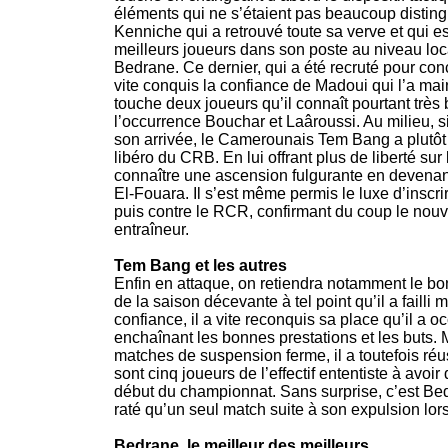
éléments qui ne s’étaient pas beaucoup distingu
Kenniche qui a retrouvé toute sa verve et qui 
meilleurs joueurs dans son poste au niveau loc
Bedrane. Ce dernier, qui a été recruté pour conc
vite conquis la confiance de Madoui qui l’a ma
touche deux joueurs qu’il connaît pourtant très 
l’occurrence Bouchar et Laâroussi. Au milieu, s
son arrivée, le Camerounais Tem Bang a plutôt 
libéro du CRB. En lui offrant plus de liberté su
connaître une ascension fulgurante en devena
El-Fouara. Il s’est même permis le luxe d’insc
puis contre le RCR, confirmant du coup le nouve
entraîneur.
Tem Bang et les autres
Enfin en attaque, on retiendra notamment le bo
de la saison décevante à tel point qu’il a faill
confiance, il a vite reconquis sa place qu’il a 
enchaînant les bonnes prestations et les buts.
matches de suspension ferme, il a toutefois réus
sont cinq joueurs de l’effectif ententiste à avo
début du championnat. Sans surprise, c’est Bedr
raté qu’un seul match suite à son expulsion lor
Bedrane, le meilleur des meilleurs