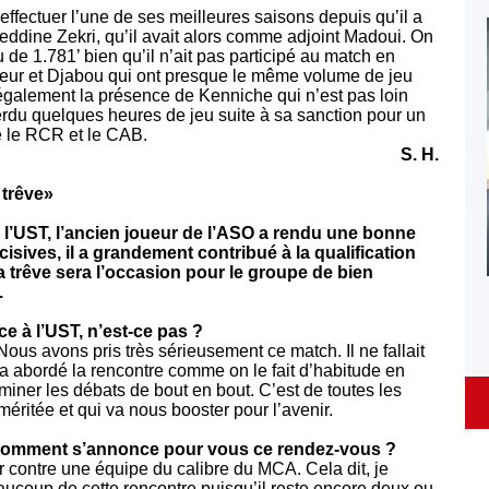
d’effectuer l’une de ses meilleures saisons depuis qu’il a
ddine Zekri, qu’il avait alors comme adjoint Madoui. On
 de 1.781’ bien qu’il n’ait pas participé au match en
eur et Djabou qui ont presque le même volume de jeu
 également la présence de Kenniche qui n’est pas loin
 perdu quelques heures de jeu suite à sa sanction pour un
e le RCR et le CAB.
S. H.
 trêve»
 l’UST, l’ancien joueur de l’ASO a rendu une bonne
isives, il a grandement contribué à la qualification
la trêve sera l’occasion pour le groupe de bien
.
ce à l’UST, n’est-ce pas ?
 Nous avons pris très sérieusement ce match. Il ne fallait
a abordé la rencontre comme on le fait d’habitude en
iner les débats de bout en bout. C’est de toutes les
ritée et qui va nous booster pour l’avenir.
; comment s’annonce pour vous ce rendez-vous ?
er contre une équipe du calibre du MCA. Cela dit, je
ucoup de cette rencontre puisqu’il reste encore deux ou