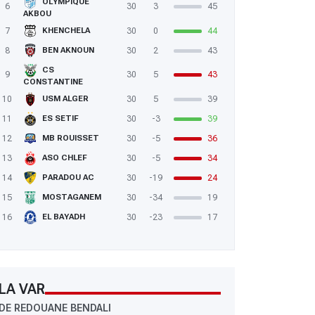
OLYMPIQUE
6
30
3
45
AKBOU
7
30
0
44
KHENCHELA
8
30
2
43
BEN AKNOUN
CS
9
30
5
43
CONSTANTINE
10
30
5
39
USM ALGER
11
30
-3
39
ES SETIF
12
30
-5
36
MB ROUISSET
13
30
-5
34
ASO CHLEF
14
30
-19
24
PARADOU AC
15
30
-34
19
MOSTAGANEM
16
30
-23
17
EL BAYADH
LA VAR
DE REDOUANE BENDALI