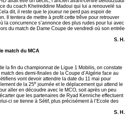
NAHD allait être un déclic, l’ancien avant-centre belouizdadi
ance du coach Kheïreddine Madoui qui lui a renouvelé sa
la dit, il reste que le joueur ne perd pas espoir de
. Il tentera de mettre à profit cette trêve pour retrouver
ù la concurrence s’annonce des plus rudes pour lui avec
n lors du match de Dame Coupe de vendredi où son entrée
S. H.
s le match du MCA
e la fin du championnat de Ligue 1 Mobilis, on constate
e match des demi-finales de la Coupe d’Algérie face au
étifiens vont devoir attendre la date du 11 mai pour
e
ulement de la 25
journée et le déplacement qui attend le
ur aller en découdre avec le MCO, soit après un peu
 écarter que les partenaires de Ryad Kenniche effectuent
ui-ci se tienne à Sétif, plus précisément à l’Ecole des
S. H.