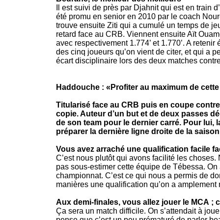
Il est suivi de près par Djahnit qui est en train 
été promu en senior en 2010 par le coach Noure
trouve ensuite Ziti qui a cumulé un temps de jeu
retard face au CRB. Viennent ensuite Aït Ouam
avec respectivement 1.774’ et 1.770’. A retenir
des cinq joueurs qu’on vient de citer, et qui a
écart disciplinaire lors des deux matches contr
Haddouche : «Profiter au maximum de cette
Titularisé face au CRB puis en coupe contre
copie. Auteur d’un but et de deux passes déc
de son team pour le dernier carré. Pour lui, 
préparer la dernière ligne droite de la saison
Vous avez arraché une qualification facile fa
C’est nous plutôt qui avons facilité les choses.
pas sous-estimer cette équipe de Tébessa. On 
championnat. C’est ce qui nous a permis de dom
manières une qualification qu’on a amplement mé
Aux demi-finales, vous allez jouer le MCA 
Ça sera un match difficile. On s’attendait à jou
pense que c’est un peu prématuré de parler bea