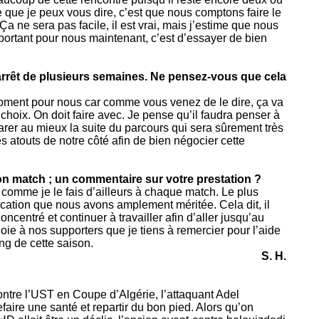
 que je peux vous dire, c’est que nous comptons faire le
a ne sera pas facile, il est vrai, mais j’estime que nous
mportant pour nous maintenant, c’est d’essayer de bien
rrêt de plusieurs semaines. Ne pensez-vous que cela
moment pour nous car comme vous venez de le dire, ça va
choix. On doit faire avec. Je pense qu’il faudra penser à
arer au mieux la suite du parcours qui sera sûrement très
les atouts de notre côté afin de bien négocier cette
on match ; un commentaire sur votre prestation ?
omme je le fais d’ailleurs à chaque match. Le plus
ification que nous avons amplement méritée. Cela dit, il
concentré et continuer à travailler afin d’aller jusqu’au
 joie à nos supporters que je tiens à remercier pour l’aide
ong de cette saison.
S. H.
ntre l’UST en Coupe d’Algérie, l’attaquant Adel
faire une santé et repartir du bon pied. Alors qu’on