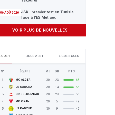
Yakouren
JSK : premier test en Tunisie
06 AOÛ 2026
face à l’ES Métlaoui
VOIR PLUS DE NOUVELLES
LIGUE 1
LIGUE 2 EST
LIGUE 2 OUEST
N°
ÉQUIPE
MJ
DB
PTS
1
30
23
65
MC ALGER
2
30
14
55
JS SAOURA
3
30
23
53
CR BELOUIZDAD
4
30
5
49
MC ORAN
5
30
9
45
JS KABYLIE