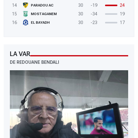
14
30
-19
24
PARADOU AC
15
30
-34
19
MOSTAGANEM
16
30
-23
17
EL BAYADH
LA VAR
DE REDOUANE BENDALI