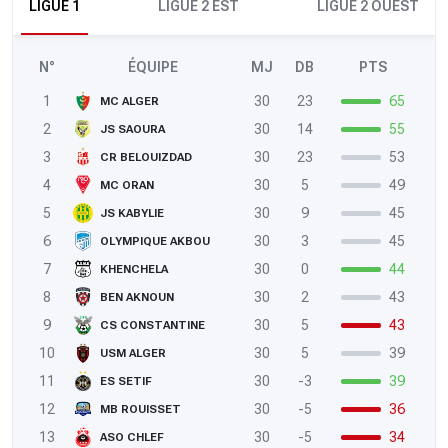
LIGUE 1
LIGUE 2 EST
LIGUE 2 OUEST
N°
ÉQUIPE
MJ
DB
PTS
1
30
23
65
MC ALGER
2
30
14
55
JS SAOURA
3
30
23
53
CR BELOUIZDAD
4
30
5
49
MC ORAN
5
30
9
45
JS KABYLIE
6
30
3
45
OLYMPIQUE AKBOU
7
30
0
44
KHENCHELA
8
30
2
43
BEN AKNOUN
9
30
5
43
CS CONSTANTINE
10
30
5
39
USM ALGER
11
30
-3
39
ES SETIF
12
30
-5
36
MB ROUISSET
13
30
-5
34
ASO CHLEF