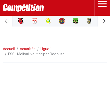
ACCUEIL
LIGUE 1
Accueil
LIGUE 2
Actualités
Ligue 1
ESS : Mellouli veut chiper Redouani
COUPE D'ALGÉRIE
ÉQUIPE NATIONALE
COUPE DU MONDE
Actualités
Interviews