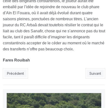
celle des dirigeants constantinois, le joueur aurait été
emballé par l’idée de rejoindre de nouveau le club phare
d’Aïn El Fouara, où il avait déjà évolué durant quatre
saisons pleines, ponctuées de nombreux titres. L’ancien
joueur du RC Arbaâ devait toutefois résilier le contrat qui le
liait au club des Sanafir, chose qui ne s’annonce pas du tout
facile, tant il paraît difficile d’imaginer les dirigeants
constantinois accepter de le céder au moment où le marché
des transferts n’offre pas beaucoup choix.
Fares Rouibah
Article précédent : Khaldi déplore le silence d’Allik : «Il a appe
Article sui
Précédent
Suivant