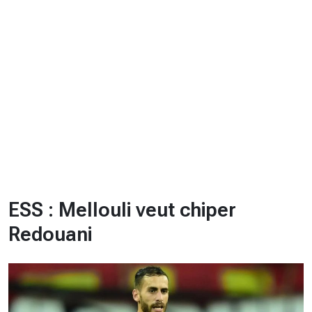
CHRONO
Vidéos
Fil d'actualités
La var
Version PDF
Politique de confidentialité
ESS : Mellouli veut chiper
Redouani