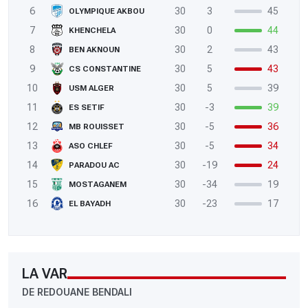
6
30
3
45
OLYMPIQUE AKBOU
7
30
0
44
KHENCHELA
8
30
2
43
BEN AKNOUN
9
30
5
43
CS CONSTANTINE
10
30
5
39
USM ALGER
11
30
-3
39
ES SETIF
12
30
-5
36
MB ROUISSET
13
30
-5
34
ASO CHLEF
14
30
-19
24
PARADOU AC
15
30
-34
19
MOSTAGANEM
16
30
-23
17
EL BAYADH
LA VAR
DE REDOUANE BENDALI