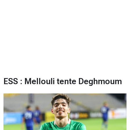
CHRONO
Vidéos
Fil d'actualités
La var
Version PDF
Politique de confidentialité
ESS : Mellouli tente Deghmoum