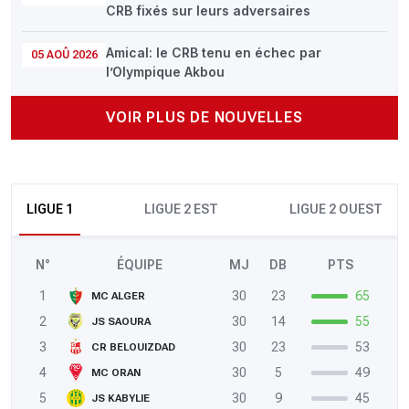
CRB fixés sur leurs adversaires
Amical: le CRB tenu en échec par
05 AOÛ 2026
l’Olympique Akbou
VOIR PLUS DE NOUVELLES
LIGUE 1
LIGUE 2 EST
LIGUE 2 OUEST
N°
ÉQUIPE
MJ
DB
PTS
1
30
23
65
MC ALGER
2
30
14
55
JS SAOURA
3
30
23
53
CR BELOUIZDAD
4
30
5
49
MC ORAN
5
30
9
45
JS KABYLIE