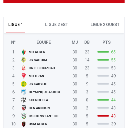
LIGUE 1
LIGUE 2 EST
LIGUE 2 OUEST
N°
ÉQUIPE
MJ
DB
PTS
1
30
23
65
MC ALGER
2
30
14
55
JS SAOURA
3
30
23
53
CR BELOUIZDAD
4
30
5
49
MC ORAN
5
30
9
45
JS KABYLIE
6
30
3
45
OLYMPIQUE AKBOU
7
30
0
44
KHENCHELA
8
30
2
43
BEN AKNOUN
9
30
5
43
CS CONSTANTINE
10
30
5
39
USM ALGER