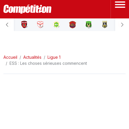
ACCUEIL
LIGUE 1
Accueil
LIGUE 2
Actualités
Ligue 1
ESS : Les choses sérieuses commencent
COUPE D'ALGÉRIE
ÉQUIPE NATIONALE
COUPE DU MONDE
Actualités
Interviews