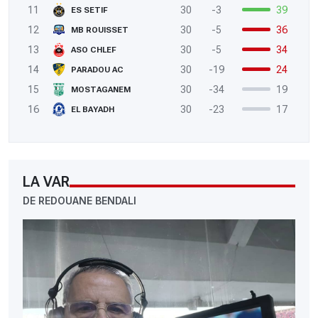
11
30
-3
39
ES SETIF
12
30
-5
36
MB ROUISSET
13
30
-5
34
ASO CHLEF
14
30
-19
24
PARADOU AC
15
30
-34
19
MOSTAGANEM
16
30
-23
17
EL BAYADH
LA VAR
DE REDOUANE BENDALI