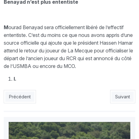
Benayad n’est plus ententiste
M
ourad Benayad sera officiellement libéré de l’effectif
ententiste. C’est du moins ce que nous avons appris d’une
source officielle qui ajoute que le président Hassen Hamar
attend le retour du joueur de La Mecque pour officialiser le
départ de l’ancien joueur du RCR qui est annoncé du côté
de l’USMBA ou encore du MCO.
I.
Article précédent : Aït-Djoudi, nouvel entraîneur du CRB : «Bou
Article suiv
Précédent
Suivant