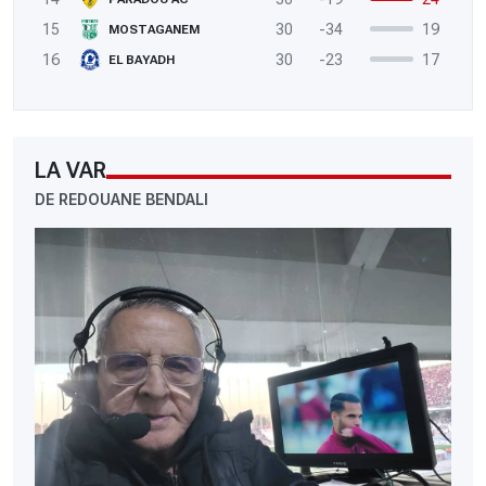
15
30
-34
19
MOSTAGANEM
16
30
-23
17
EL BAYADH
LA VAR
DE REDOUANE BENDALI