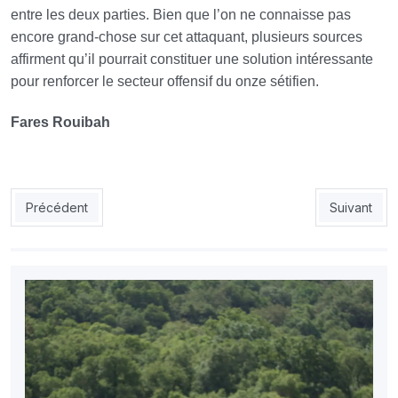
entre les deux parties. Bien que l’on ne connaisse pas
encore grand-chose sur cet attaquant, plusieurs sources
affirment qu’il pourrait constituer une solution intéressante
pour renforcer le secteur offensif du onze sétifien.
Fares Rouibah
Article précédent : USMA : Soukkou, un transfert à 8 milliards
Article suiv
Précédent
Suivant