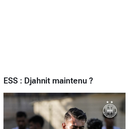
CHRONO
Vidéos
Fil d'actualités
La var
Version PDF
Politique de confidentialité
ESS : Djahnit maintenu ?