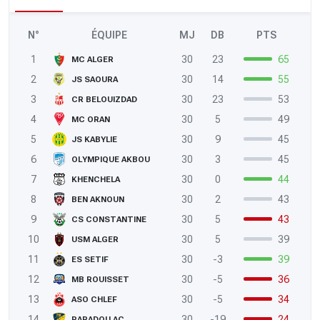
N°
ÉQUIPE
MJ
DB
PTS
1
30
23
65
MC ALGER
2
30
14
55
JS SAOURA
3
30
23
53
CR BELOUIZDAD
4
30
5
49
MC ORAN
5
30
9
45
JS KABYLIE
6
30
3
45
OLYMPIQUE AKBOU
7
30
0
44
KHENCHELA
8
30
2
43
BEN AKNOUN
9
30
5
43
CS CONSTANTINE
10
30
5
39
USM ALGER
11
30
-3
39
ES SETIF
12
30
-5
36
MB ROUISSET
13
30
-5
34
ASO CHLEF
14
30
-19
24
PARADOU AC