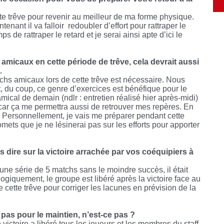
te trêve pour revenir au meilleur de ma forme physique.
nant il va falloir redoubler d’effort pour rattraper le
 de rattraper le retard et je serai ainsi apte d’ici le
micaux en cette période de trêve, cela devrait aussi
…
chs amicaux lors de cette trêve est nécessaire. Nous
t, du coup, ce genre d’exercices est bénéfique pour le
cal de demain (ndlr : entretien réalisé hier après-midi)
car ça me permettra aussi de retrouver mes repères. En
 Personnellement, je vais me préparer pendant cette
mets que je ne lésinerai pas sur les efforts pour apporter
dire sur la victoire arrachée par vos coéquipiers à
ne série de 5 matchs sans le moindre succès, il était
ogiquement, le groupe est libéré après la victoire face au
e cette trêve pour corriger les lacunes en prévision de la
pas pour le maintien, n’est-ce pas ?
e victoire a libéré tous les joueurs et les membres du staff