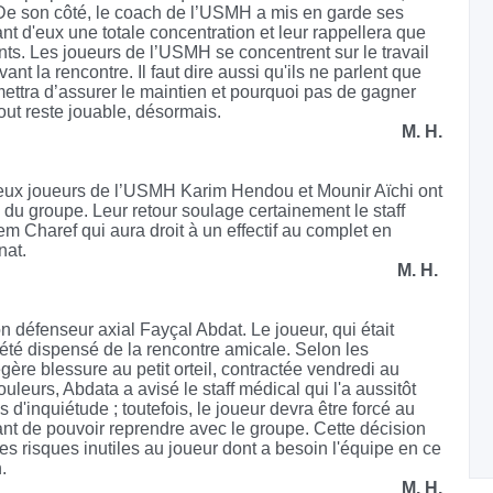
. De son côté, le coach de l’USMH a mis en garde ses
nt d'eux une totale concentration et leur rappellera que
dents. Les joueurs de l’USMH se concentrent sur le travail
nt la rencontre. Il faut dire aussi qu'ils ne parlent que
rmettra d’assurer le maintien et pourquoi pas de gagner
 tout reste jouable, désormais.
M. H.
deux joueurs de l’USMH Karim Hendou et Mounir Aïchi ont
e du groupe. Leur retour soulage certainement le staff
m Charef qui aura droit à un effectif au complet en
nat.
M. H.
on défenseur axial Fayçal Abdat. Le joueur, qui était
 été dispensé de la rencontre amicale. Selon les
légère blessure au petit orteil, contractée vendredi au
leurs, Abdata a avisé le staff médical qui l'a aussitôt
d'inquiétude ; toutefois, le joueur devra être forcé au
nt de pouvoir reprendre avec le groupe. Cette décision
des risques inutiles au joueur dont a besoin l'équipe en ce
.
M. H.