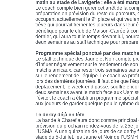
matin au stade de Lavigerie ; elle a été marq
Le coach compte bien gérer cet arrêt de la com
préparation en prévision du reste du parcours, 
e
occupent actuellement la 9
place et qui veulen
trêve qui pourrait freiner les joueurs dans leur 
bénéfique pour le club de Maison-Carrée à condit
dernier, qui aura tout le temps devant lui, pourra
deux semaines au staff technique pour préparer
Programme spécial ponctué par des match
Le staff technique des Jaune et Noir compte prof
d'influer négativement sur le rendement de so
matchs amicaux, car rester trois semaines san
sur le rendement de l'équipe. Le coach va profit
lors des dernières journées. Il faut dire que l'é
déplacement, le week-end passé, souffre encore 
deux semaines avant le match face aux Usmistes
l’éviter, le coach a établi un programme spéci
aux joueurs de garder quelque peu le rythme de
Le derby déjà en tête
La bande à Charef aura donc comme principal ob
prévision du prochain rendez-vous de la 25e jou
l’USMA. A une quinzaine de jours de ce derby f
stade du 5-Juillet, les Jaune et Noir de l’USMH