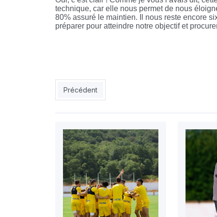
technique, car elle nous permet de nous éloign
80% assuré le maintien. Il nous reste encore si
préparer pour atteindre notre objectif et procure
Article précédent : ESS: Le turnover, la solution
Précédent