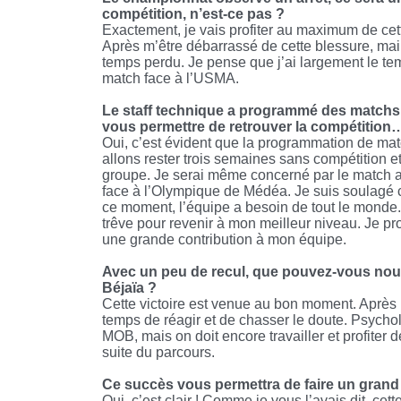
compétition, n’est-ce pas ?
Exactement, je vais profiter au maximum de cet
Après m’être débarrassé de cette blessure, mainte
temps perdu. Je pense que j’ai largement le temps
match face à l’USMA.
Le staff technique a programmé des matchs a
vous permettre de retrouver la compétition
Oui, c’est évident que la programmation de mat
allons rester trois semaines sans compétition e
groupe. Je serai même concerné par le match ami
face à l’Olympique de Médéa. Je suis soulagé 
ce moment, l’équipe a besoin de tout le monde.
trêve pour revenir à mon meilleur niveau. Je pro
une grande contribution à mon équipe.
Avec un peu de recul, que pouvez-vous nous 
Béjaïa ?
Cette victoire est venue au bon moment. Après u
temps de réagir et de chasser le doute. Psychol
MOB, mais on doit encore travailler et profiter d
suite du parcours.
Ce succès vous permettra de faire un grand 
Oui, c’est clair ! Comme je vous l’avais dit, cett