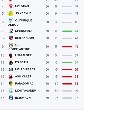
4
30
5
49
MC ORAN
5
30
9
45
JS KABYLIE
OLYMPIQUE
6
30
3
45
AKBOU
7
30
0
44
KHENCHELA
8
30
2
43
BEN AKNOUN
CS
9
30
5
43
CONSTANTINE
10
30
5
39
USM ALGER
11
30
-3
39
ES SETIF
12
30
-5
36
MB ROUISSET
13
30
-5
34
ASO CHLEF
14
30
-19
24
PARADOU AC
15
30
-34
19
MOSTAGANEM
16
30
-23
17
EL BAYADH