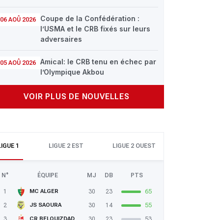
Coupe de la Confédération :
06 AOÛ 2026
l’USMA et le CRB fixés sur leurs
adversaires
Amical: le CRB tenu en échec par
05 AOÛ 2026
l’Olympique Akbou
VOIR PLUS DE NOUVELLES
LIGUE 1
LIGUE 2 EST
LIGUE 2 OUEST
N°
ÉQUIPE
MJ
DB
PTS
1
30
23
65
MC ALGER
2
30
14
55
JS SAOURA
3
30
23
53
CR BELOUIZDAD