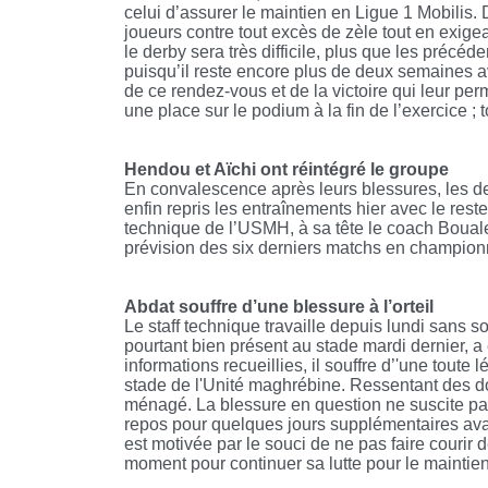
celui d’assurer le maintien en Ligue 1 Mobilis
joueurs contre tout excès de zèle tout en exigea
le derby sera très difficile, plus que les précé
puisqu’il reste encore plus de deux semaines ava
de ce rendez-vous et de la victoire qui leur pe
une place sur le podium à la fin de l’exercice ;
Hendou et Aïchi ont réintégré le groupe
En convalescence après leurs blessures, les 
enfin repris les entraînements hier avec le rest
technique de l’USMH, à sa tête le coach Bouale
prévision des six derniers matchs en champion
Abdat souffre d’une blessure à l’orteil
Le staff technique travaille depuis lundi sans s
pourtant bien présent au stade mardi dernier, a
informations recueillies, il souffre d’'une toute 
stade de l'Unité maghrébine. Ressentant des dou
ménagé. La blessure en question ne suscite pas 
repos pour quelques jours supplémentaires ava
est motivée par le souci de ne pas faire courir 
moment pour continuer sa lutte pour le maintien