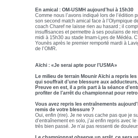
En amical : OM-USMH aujourd’hui à 15h30
Comme nous l’avons indiqué lors de l’édition p
son second match amical face à l’Olympique de 
coach Charef ne laisse rien au hasard ; il comp
insuffisances et permettre à ses poulains de re
midi à 15h30 au stade Imam-Lyes de Médéa. C’e
Younès après le premier remporté mardi à Lavig
de l’OMR.
Aïchi : «Je serai apte pour l’USMA»
Le milieu de terrain Mounir Aïchi a repris l
qui souffrait d’une blessure aux adducteurs,
Preuve en est, il a pris part à la séance d'en
profiter de l’arrêt du championnat pour retr
Vous avez repris les entraînements aujourd'
remis de votre blessure ?
Oui, enfin (rire). Je ne vous cache pas que je 
d’entraînement en solo, j’ai enfin repris avec l
très bien passé. Je n'ai pas ressenti de douleur
Le championnat observe un arrêt, ce sera un