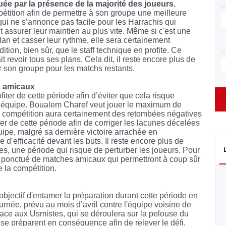
uée par la présence de la majorité des joueurs.
pétition afin de permettre à son groupe une meilleure
qui ne s’annonce pas facile pour les Harrachis qui
t assurer leur maintien au plus vite. Même si c'est une
élan et casser leur rythme, elle sera certainement
ion, bien sûr, que le staff technique en profite.
Ce
it revoir tous ses plans. Cela dit, il reste encore plus de
 son groupe pour les matchs restants.
s amicaux
iter de cette période afin d’éviter que cela risque
n équipe. Boualem Charef veut jouer le maximum de
s compétition aura certainement des retombées négatives
er de cette période afin de corriger les lacunes décelées
quipe, malgré sa dernière victoire arrachée en
d’efficacité devant les buts. Il reste encore plus de
, une période qui risque de perturber les joueurs. Pour
al ponctué de matches amicaux qui permettront à coup sûr
 la compétition.
jectif d'entamer la préparation durant cette période en
rnée, prévu au mois d’avril contre l'équipe voisine de
ace aux Usmistes, qui se déroulera sur la pelouse du
 se préparent en conséquence afin de relever le défi,