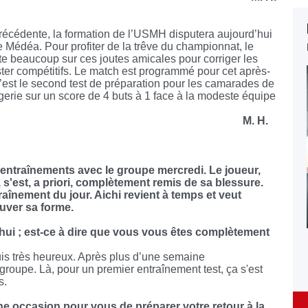
récédente, la formation de l’USMH disputera aujourd’hui
Médéa. Pour profiter de la trêve du championnat, le
te beaucoup sur ces joutes amicales pour corriger les
ster compétitifs. Le match est programmé pour cet après-
st le second test de préparation pour les camarades de
erie sur un score de 4 buts à 1 face à la modeste équipe
M. H.
es entraînements avec le groupe mercredi. Le joueur,
 s'est, a priori, complètement remis de sa blessure.
traînement du jour. Aichi revient à temps et veut
ouver sa forme.
hui ; est-ce à dire que vous vous êtes complètement
suis très heureux. Après plus d’une semaine
e groupe. Là, pour un premier entraînement test, ça s'est
s.
e occasion pour vous de préparer votre retour à la