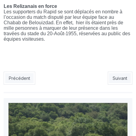
Les Relizanais en force
Les supporters du Rapid se sont déplacés en nombre à
l’occasion du match disputé par leur équipe face au
Chabab de Belouizdad. En effet, hier ils étaient près de
mille personnes à marquer de leur présence dans les
travées du stade du 20-Août-1955, réservées au public des
équipes visiteuses.
Article précédent : Les Usmistes réalisent le plus important
Article suiva
Précédent
Suivant