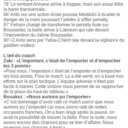
78’ Le rentrant Annane arrive à frapper, mais son essai frôle
la barre transversale.
86’ Aribi sur une action éclair pousse Meddahi à écarter le
danger de la main poussant l’arbitre à siffler penalty.
87’ Feham chargé de transformer le penalty bute sur
Bousseder, la balle arrive à Lakroum qui rate devant
l’intervention du même Bousseder.
90’+2 Aribi servi par Yahia-Chérif rate devant la vigilance du
gardien visiteur.
L’œil du coach
Zaki : «L’important, c’était de l’emporter et d’empocher
les 3 points»
«Pour nous, l’important c’était de l’emporter et d’empocher
les trois points. Pour le match, ça a été serré, on a basé nos
efforts sur le plan tactique. L’équipe adverse n’était pas
facile à manier. Cette victoire nous permet de se rapprocher
de la place du haut du tableau.»
Bouakez : «Nous aurions pu l’emporter»
«C’est dommage d’avoir raté ce match parce que nous
aurions pu l’emporter car nous avons raté de nettes
occasions franches. On a bien réagi après la pause, on
avait la possibilité de trouver la faille. Pour la suite, nous
avons encore des chances pour se tirer d’affaire. Nous
jouerons nos chances à fond.»