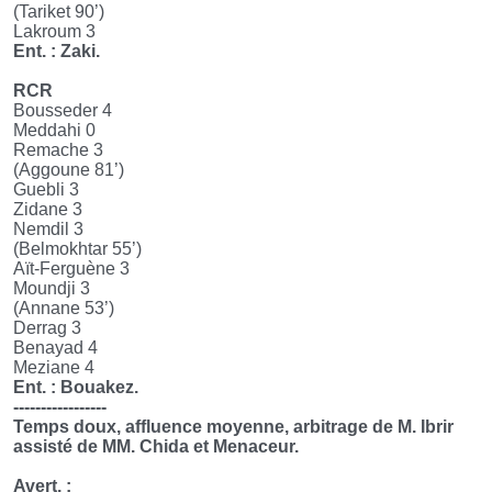
(Tariket 90’)
Lakroum 3
Ent. : Zaki.
RCR
Bousseder 4
Meddahi 0
Remache 3
(Aggoune 81’)
Guebli 3
Zidane 3
Nemdil 3
(Belmokhtar 55’)
Aït-Ferguène 3
Moundji 3
(Annane 53’)
Derrag 3
Benayad 4
Meziane 4
Ent. : Bouakez.
-----------------
Temps doux, affluence moyenne, arbitrage de M. Ibrir
assisté de MM. Chida et Menaceur.
Avert. :