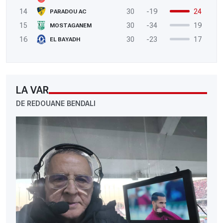
14
30
-19
24
PARADOU AC
15
30
-34
19
MOSTAGANEM
16
30
-23
17
EL BAYADH
LA VAR
DE REDOUANE BENDALI