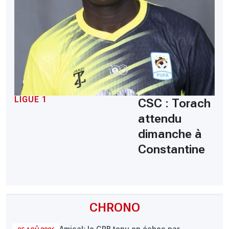
LIGUE 1
CSC : Torach
attendu
dimanche à
Constantine
CHRONO
Amical: le CRB tenu en échec par