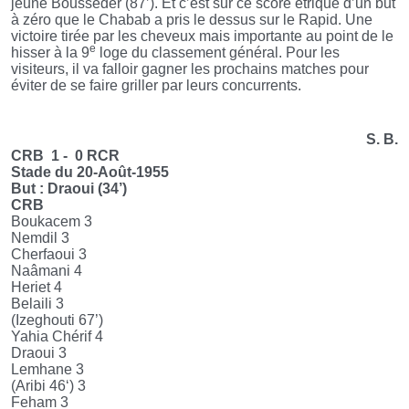
jeune Bousseder (87’). Et c’est sur ce score étriqué d’un but
à zéro que le Chabab a pris le dessus sur le Rapid. Une
victoire tirée par les cheveux mais importante au point de le
e
hisser à la 9
loge du classement général. Pour les
visiteurs, il va falloir gagner les prochains matches pour
éviter de se faire griller par leurs concurrents.
S. B.
CRB 1 - 0 RCR
Stade du 20-Août-1955
But : Draoui (34’)
CRB
Boukacem 3
Nemdil 3
Cherfaoui 3
Naâmani 4
Heriet 4
Belaili 3
(Izeghouti 67’)
Yahia Chérif 4
Draoui 3
Lemhane 3
(Aribi 46‘) 3
Feham 3