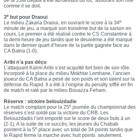
de la JSM Béjaïa a été au-dessus du lot, assurant son rôle
comme il se doit.
e
3
but pour Draoui
e
Le milieu Zakaria Draoui, en ouvrant le score à la 34
minute de jeu, a marqué son troisième but de la saison en
cours. Le premier a été réalisé contre le CS Constantine à
la demi-heure de jeu tandis que le deuxième a été marqué
dans le dernier quart d’heure de la partie gagnée face au
CA Batna (1-0).
Aribi n’a pas déçu
L’attaquant Karim Aribi s’est acquitté fort bien de son rôle.
Incorporé à la place du milieu Mokhtar Lemhane, l’ancien
joueur du CA Batna a pesé de son poids et son talent sur la
défense du Rapid. Il a été à l’origine du penalty sifflé en fin
de match et raté par le milieu Bouazza Feham.
Réserve : victoire belouizdadie
e
Le match comptant pour la 25
journée du championnat des
réserves s’est soldé par la victoire du CRB. Les
Belouizdadis l’ont emporté sur le score de deux buts à un
(2-1). A la suite de ce succès, les jeunes du Chabab
e
pointent à la 5
place avec un total de 34 points tandis que
le Rapid ferme la marche avec huit points seulement.