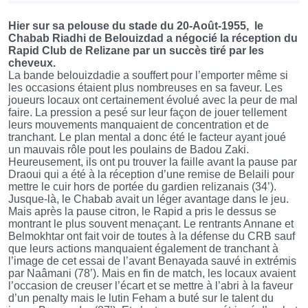
Hier sur sa pelouse du stade du 20-Août-1955, le
Chabab Riadhi de Belouizdad a négocié la réception du
Rapid Club de Relizane par un succès tiré par les
cheveux.
La bande belouizdadie a souffert pour l’emporter même si
les occasions étaient plus nombreuses en sa faveur. Les
joueurs locaux ont certainement évolué avec la peur de mal
faire. La pression a pesé sur leur façon de jouer tellement
leurs mouvements manquaient de concentration et de
tranchant. Le plan mental a donc été le facteur ayant joué
un mauvais rôle pout les poulains de Badou Zaki.
Heureusement, ils ont pu trouver la faille avant la pause par
Draoui qui a été à la réception d’une remise de Belaili pour
mettre le cuir hors de portée du gardien relizanais (34’).
Jusque-là, le Chabab avait un léger avantage dans le jeu.
Mais après la pause citron, le Rapid a pris le dessus se
montrant le plus souvent menaçant. Le rentrants Annane et
Belmokhtar ont fait voir de toutes à la défense du CRB sauf
que leurs actions manquaient également de tranchant à
l’image de cet essai de l’avant Benayada sauvé in extrémis
par Naâmani (78’). Mais en fin de match, les locaux avaient
l’occasion de creuser l’écart et se mettre à l’abri à la faveur
d’un penalty mais le lutin Feham a buté sur le talent du