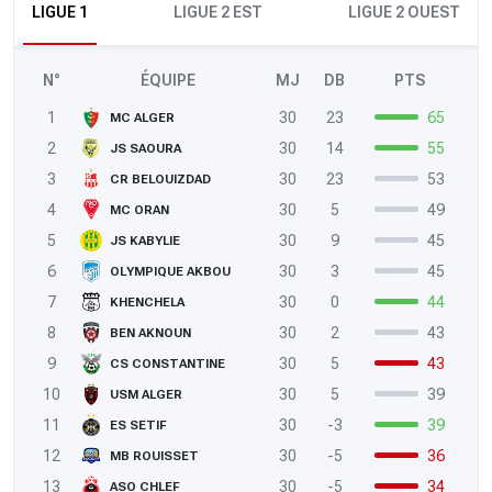
LIGUE 1
LIGUE 2 EST
LIGUE 2 OUEST
N°
ÉQUIPE
MJ
DB
PTS
1
30
23
65
MC ALGER
2
30
14
55
JS SAOURA
3
30
23
53
CR BELOUIZDAD
4
30
5
49
MC ORAN
5
30
9
45
JS KABYLIE
6
30
3
45
OLYMPIQUE AKBOU
7
30
0
44
KHENCHELA
8
30
2
43
BEN AKNOUN
9
30
5
43
CS CONSTANTINE
10
30
5
39
USM ALGER
11
30
-3
39
ES SETIF
12
30
-5
36
MB ROUISSET
13
30
-5
34
ASO CHLEF