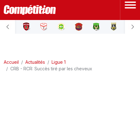
ACCUEIL
LIGUE 1
Accueil
LIGUE 2
Actualités
Ligue 1
CRB - RCR: Succès tiré par les cheveux
COUPE D'ALGÉRIE
ÉQUIPE NATIONALE
COUPE DU MONDE
Actualités
Interviews