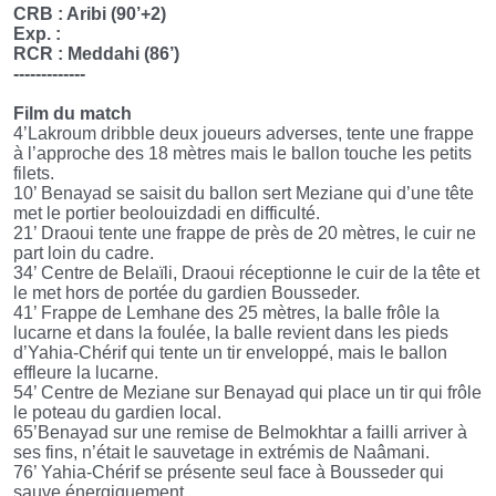
CRB : Aribi (90’+2)
Exp. :
RCR : Meddahi (86’)
-------------
Film du match
4’Lakroum dribble deux joueurs adverses, tente une frappe
à l’approche des 18 mètres mais le ballon touche les petits
filets.
10’ Benayad se saisit du ballon sert Meziane qui d’une tête
met le portier beolouizdadi en difficulté.
21’ Draoui tente une frappe de près de 20 mètres, le cuir ne
part loin du cadre.
34’ Centre de Belaïli, Draoui réceptionne le cuir de la tête et
le met hors de portée du gardien Bousseder.
41’ Frappe de Lemhane des 25 mètres, la balle frôle la
lucarne et dans la foulée, la balle revient dans les pieds
d’Yahia-Chérif qui tente un tir enveloppé, mais le ballon
effleure la lucarne.
54’ Centre de Meziane sur Benayad qui place un tir qui frôle
le poteau du gardien local.
65’Benayad sur une remise de Belmokhtar a failli arriver à
ses fins, n’était le sauvetage in extrémis de Naâmani.
76’ Yahia-Chérif se présente seul face à Bousseder qui
sauve énergiquement.