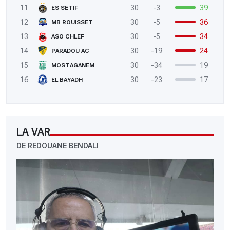
11
30
-3
39
ES SETIF
12
30
-5
36
MB ROUISSET
13
30
-5
34
ASO CHLEF
14
30
-19
24
PARADOU AC
15
30
-34
19
MOSTAGANEM
16
30
-23
17
EL BAYADH
LA VAR
DE REDOUANE BENDALI