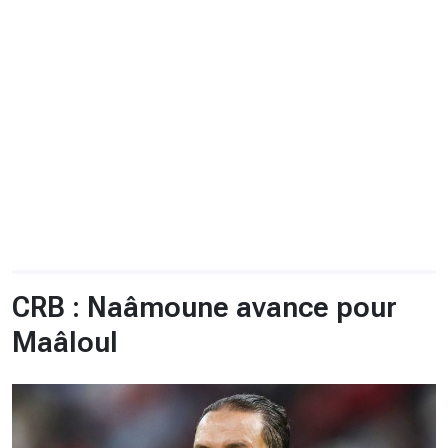
CHRONO
Vidéos
Fil d'actualités
La var
Version PDF
Politique de confidentialité
CRB : Naâmoune avance pour
Maâloul