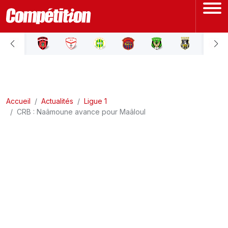
ACCUEIL
LIGUE 1
Accueil
LIGUE 2
Actualités
Ligue 1
CRB : Naâmoune avance pour Maâloul
COUPE D'ALGÉRIE
ÉQUIPE NATIONALE
COUPE DU MONDE
Actualités
Interviews