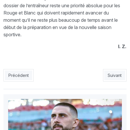
dossier de l’entraîneur reste une priorité absolue pour les
Rouge et Blanc qui doivent rapidement avancer du
moment qu’il ne reste plus beaucoup de temps avant le
début de la préparation en vue de la nouvelle saison
sportive.
I. Z.
Article précédent : MCA : le Paradou cède Kohili et Islam Abdel
Article sui
Précédent
Suivant