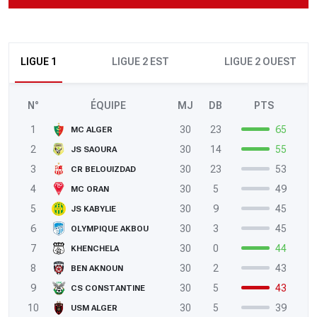
LIGUE 1
LIGUE 2 EST
LIGUE 2 OUEST
N°
ÉQUIPE
MJ
DB
PTS
1
30
23
65
MC ALGER
2
30
14
55
JS SAOURA
3
30
23
53
CR BELOUIZDAD
4
30
5
49
MC ORAN
5
30
9
45
JS KABYLIE
6
30
3
45
OLYMPIQUE AKBOU
7
30
0
44
KHENCHELA
8
30
2
43
BEN AKNOUN
9
30
5
43
CS CONSTANTINE
10
30
5
39
USM ALGER