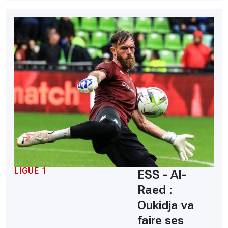
LIGUE 1
ESS - Al-
Raed :
Oukidja va
faire ses