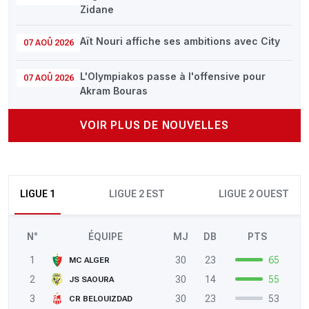
Zidane
Aït Nouri affiche ses ambitions avec City
07 AOÛ 2026
L'Olympiakos passe à l'offensive pour
07 AOÛ 2026
Akram Bouras
VOIR PLUS DE NOUVELLES
LIGUE 1
LIGUE 2 EST
LIGUE 2 OUEST
N°
ÉQUIPE
MJ
DB
PTS
1
30
23
65
MC ALGER
2
30
14
55
JS SAOURA
3
30
23
53
CR BELOUIZDAD