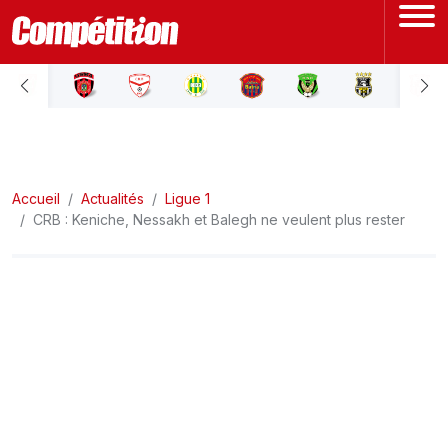
ACCUEIL
LIGUE 1
Accueil
LIGUE 2
Actualités
Ligue 1
CRB : Keniche, Nessakh et Balegh ne veulent plus rester
COUPE D'ALGÉRIE
ÉQUIPE NATIONALE
COUPE DU MONDE
Actualités
Interviews