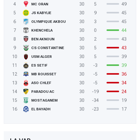
4
30
5
49
MC ORAN
5
30
9
45
JS KABYLIE
6
30
3
45
OLYMPIQUE AKBOU
7
30
0
44
KHENCHELA
8
30
2
43
BEN AKNOUN
9
30
5
43
CS CONSTANTINE
10
30
5
39
USM ALGER
11
30
-3
39
ES SETIF
12
30
-5
36
MB ROUISSET
13
30
-5
34
ASO CHLEF
14
30
-19
24
PARADOU AC
15
30
-34
19
MOSTAGANEM
16
30
-23
17
EL BAYADH