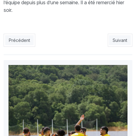
l’équipe depuis plus d’une semaine. Il a été remercié hier
soir.
Article précédent : USMA : Hamia, enfin le bout du tunnel
Article suiv
Précédent
Suivant