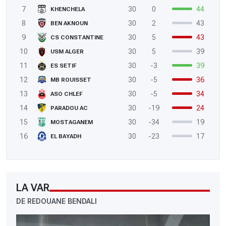
7
30
0
44
KHENCHELA
8
30
2
43
BEN AKNOUN
9
30
5
43
CS CONSTANTINE
10
30
5
39
USM ALGER
11
30
-3
39
ES SETIF
12
30
-5
36
MB ROUISSET
13
30
-5
34
ASO CHLEF
14
30
-19
24
PARADOU AC
15
30
-34
19
MOSTAGANEM
16
30
-23
17
EL BAYADH
LA VAR
DE REDOUANE BENDALI