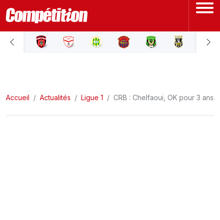
ACCUEIL
LIGUE 1
Accueil
LIGUE 2
Actualités
Ligue 1
CRB : Chelfaoui, OK pour 3 ans
COUPE D'ALGÉRIE
ÉQUIPE NATIONALE
COUPE DU MONDE
Actualités
Interviews