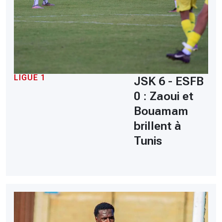
LIGUE 1
JSK 6 - ESFB
0 : Zaoui et
Bouamam
brillent à
Tunis