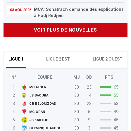
MCA: Sonatrach demande des explications
08 AOÛ 2026
à Hadj Redjem
VOIR PLUS DE NOUVELLES
LIGUE 1
LIGUE 2 EST
LIGUE 2 OUEST
N°
ÉQUIPE
MJ
DB
PTS
1
30
23
65
MC ALGER
2
30
14
55
JS SAOURA
3
30
23
53
CR BELOUIZDAD
4
30
5
49
MC ORAN
5
30
9
45
JS KABYLIE
6
30
3
45
OLYMPIQUE AKBOU