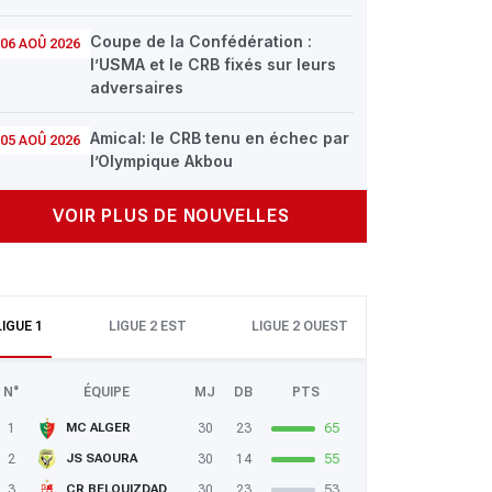
Coupe de la Confédération :
06 AOÛ 2026
l’USMA et le CRB fixés sur leurs
adversaires
Amical: le CRB tenu en échec par
05 AOÛ 2026
l’Olympique Akbou
VOIR PLUS DE NOUVELLES
LIGUE 1
LIGUE 2 EST
LIGUE 2 OUEST
N°
ÉQUIPE
MJ
DB
PTS
1
30
23
65
MC ALGER
2
30
14
55
JS SAOURA
3
30
23
53
CR BELOUIZDAD