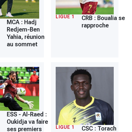
LIGUE 1
CRB : Boualia se
MCA : Hadj
rapproche
Redjem-Ben
Yahia, réunion
au sommet
ESS - Al-Raed :
Oukidja va faire
LIGUE 1
CSC : Torach
ses premiers