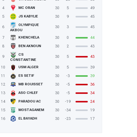
4
30
5
49
MC ORAN
5
30
9
45
JS KABYLIE
OLYMPIQUE
6
30
3
45
AKBOU
7
30
0
44
KHENCHELA
8
30
2
43
BEN AKNOUN
CS
9
30
5
43
CONSTANTINE
10
30
5
39
USM ALGER
11
30
-3
39
ES SETIF
12
30
-5
36
MB ROUISSET
13
30
-5
34
ASO CHLEF
14
30
-19
24
PARADOU AC
15
30
-34
19
MOSTAGANEM
16
30
-23
17
EL BAYADH