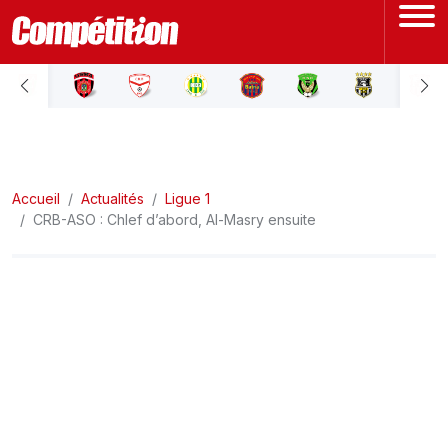
ACCUEIL
LIGUE 1
Accueil
LIGUE 2
Actualités
Ligue 1
CRB-ASO : Chlef d’abord, Al-Masry ensuite
COUPE D'ALGÉRIE
ÉQUIPE NATIONALE
COUPE DU MONDE
Actualités
Interviews