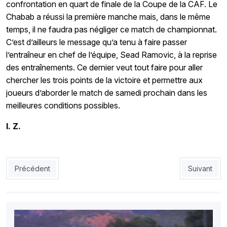
confrontation en quart de finale de la Coupe de la CAF. Le
Chabab a réussi la première manche mais, dans le même
temps, il ne faudra pas négliger ce match de championnat.
C’est d’ailleurs le message qu’a tenu à faire passer
l’entraîneur en chef de l’équipe,
Sead
Ramovic
, à la reprise
des entraînements. Ce dernier veut tout faire pour aller
chercher les trois points de la victoire et permettre aux
joueurs d’aborder le match de samedi prochain dans les
meilleures conditions possibles.
I. Z.
Article précédent : MCA 2 - USMK 1 : le MCA sauvé par ses mini
Article sui
Précédent
Suivant