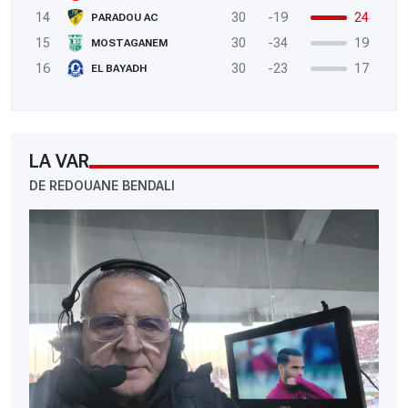
14
30
-19
24
PARADOU AC
15
30
-34
19
MOSTAGANEM
16
30
-23
17
EL BAYADH
LA VAR
DE REDOUANE BENDALI