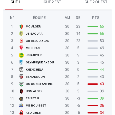
LIGUE 1
LIGUE 2 EST
LIGUE 2 OUEST
N°
ÉQUIPE
MJ
DB
PTS
1
30
23
65
MC ALGER
2
30
14
55
JS SAOURA
3
30
23
53
CR BELOUIZDAD
4
30
5
49
MC ORAN
5
30
9
45
JS KABYLIE
6
30
3
45
OLYMPIQUE AKBOU
7
30
0
44
KHENCHELA
8
30
2
43
BEN AKNOUN
9
30
5
43
CS CONSTANTINE
10
30
5
39
USM ALGER
11
30
-3
39
ES SETIF
12
30
-5
36
MB ROUISSET
13
30
-5
34
ASO CHLEF