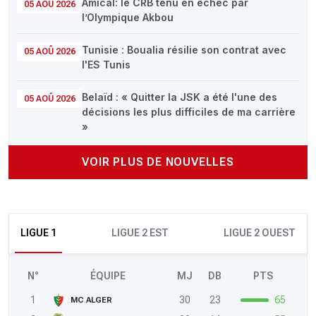
Amical: le CRB tenu en échec par
05 AOÛ 2026
l’Olympique Akbou
Tunisie : Boualia résilie son contrat avec
05 AOÛ 2026
l'ES Tunis
Belaïd : « Quitter la JSK a été l'une des
05 AOÛ 2026
décisions les plus difficiles de ma carrière
»
VOIR PLUS DE NOUVELLES
LIGUE 1
LIGUE 2 EST
LIGUE 2 OUEST
N°
ÉQUIPE
MJ
DB
PTS
1
30
23
65
MC ALGER