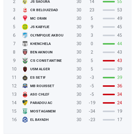
2
30
14
55
JS SAOURA
3
30
23
53
CR BELOUIZDAD
4
30
5
49
MC ORAN
5
30
9
45
JS KABYLIE
6
30
3
45
OLYMPIQUE AKBOU
7
30
0
44
KHENCHELA
8
30
2
43
BEN AKNOUN
9
30
5
43
CS CONSTANTINE
10
30
5
39
USM ALGER
11
30
-3
39
ES SETIF
12
30
-5
36
MB ROUISSET
13
30
-5
34
ASO CHLEF
14
30
-19
24
PARADOU AC
15
30
-34
19
MOSTAGANEM
16
30
-23
17
EL BAYADH