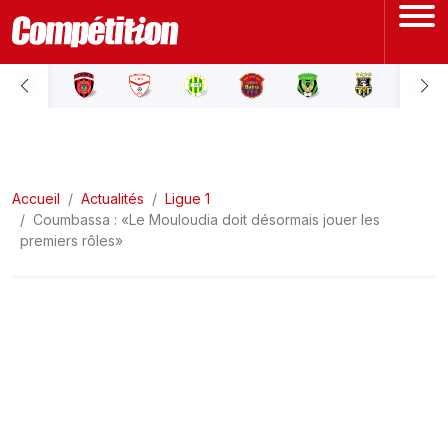
ACCUEIL
LIGUE 1
Accueil
LIGUE 2
Actualités
Ligue 1
Coumbassa : «Le Mouloudia doit désormais jouer les
premiers rôles»
COUPE D'ALGÉRIE
ÉQUIPE NATIONALE
COUPE DU MONDE
Actualités
Interviews