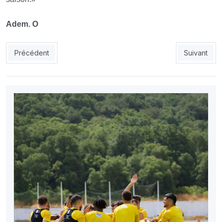
Adem. O
Article précédent : ESS : Hamek intransférable !
Article suiv
Précédent
Suivant