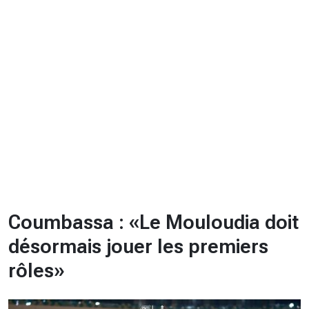
CHRONO
Vidéos
Fil d'actualités
La var
Version PDF
Politique de confidentialité
Coumbassa : «Le Mouloudia doit
désormais jouer les premiers
rôles»