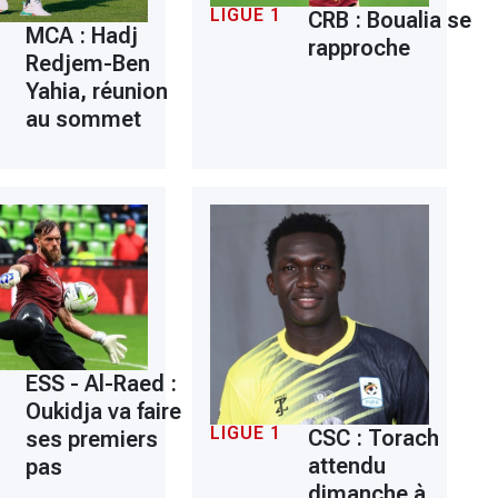
LIGUE 1
CRB : Boualia se
MCA : Hadj
rapproche
Redjem-Ben
Yahia, réunion
au sommet
ESS - Al-Raed :
Oukidja va faire
LIGUE 1
CSC : Torach
ses premiers
attendu
pas
dimanche à