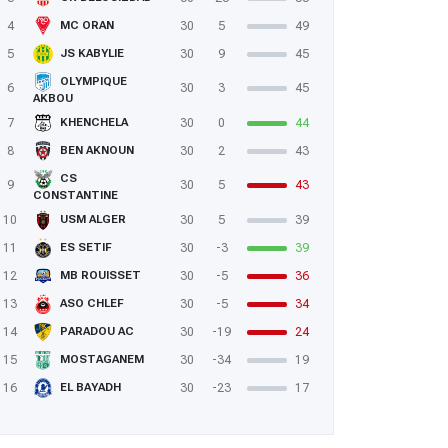
4
30
5
49
MC ORAN
5
30
9
45
JS KABYLIE
OLYMPIQUE
6
30
3
45
AKBOU
7
30
0
44
KHENCHELA
8
30
2
43
BEN AKNOUN
CS
9
30
5
43
CONSTANTINE
10
30
5
39
USM ALGER
11
30
-3
39
ES SETIF
12
30
-5
36
MB ROUISSET
13
30
-5
34
ASO CHLEF
14
30
-19
24
PARADOU AC
15
30
-34
19
MOSTAGANEM
16
30
-23
17
EL BAYADH