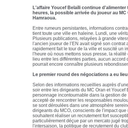
L'affaire Youcef Belaïli continue d'alimente
heures, la possible arrivée du joueur au MC 
Hamraoua.
Entre rumeurs persistantes, informations contrad
tient toute une ville en haleine. Lundi, une vé
Plusieurs publications, relayées à grande vit
l'ancien joueur de l’EN avait signé son contrat
rapidement fait le tour de la ville et suscité u
l'heure où nous mettons sous presse, la réalité 
lieu entre les différentes parties, aucun accord d
pourrait encore connaître plusieurs rebondisse
Le premier round des négociations a eu lieu
Selon des informations recueillies auprès d'une
soir entre les dirigeants du MC Oran et Youcef 
personnage incontournable dans la gestion de sa
accepté de rencontrer les responsables mouloudé
se sont déroulées dans une atmosphère sereine,
dirigeants du MCO, conscients de l'impact que r
souhaitent réaliser un recrutement fort suscept
particulièrement déçue par un mercato jugé trop 
l'intersaison, la politique de recrutement du clu