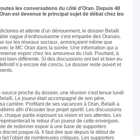
r toutes les conversations du côté d'Oran. Depuis 48
Oran est devenue le principal sujet de débat chez les
ictoires et attente d'un dénouement, le dossier Belaïli
ritable vague d'enthousiasme s'est emparée des Oranais.
esse sur les réseaux sociaux, annonçaient même que
 avec le MC Oran dans la soirée. Une information qui a
n immense espoir chez les amoureux du club. Pourtant, à
est bien différente. Si des discussions ont bel et bien eu
éfinitif n'a encore été conclu. Le dossier reste ouvert et
ments.
 source proche du dossier, une réunion s'est tenue lundi
Belaïli. Le joueur était accompagné de son père,
 carrière. Profitant de ses vacances à Oran, Belaïli a
ens afin d'écouter leur projet sportif. Les discussions
 chaque partie exposant sa vision et ses attentes. Les
eprésenterait le retour d'un joueur de cette envergure,
ible de redonner espoir à une base de supporters
discret jusque-là. Il faut dire que depuis le début de
b fait l'objet de nombreuses critiques. Les supporters