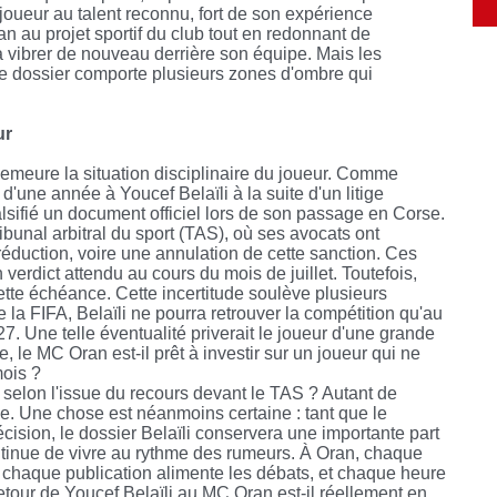
 joueur au talent reconnu, fort de son expérience
lan au projet sportif du club tout en redonnant de
 vibrer de nouveau derrière son équipe. Mais les
 dossier comporte plusieurs zones d'ombre qui
ur
n demeure la situation disciplinaire du joueur. Comme
d'une année à Youcef Belaïli à la suite d'un litige
falsifié un document officiel lors de son passage en Corse.
ibunal arbitral du sport (TAS), où ses avocats ont
 réduction, voire une annulation de cette sanction. Ces
verdict attendu au cours du mois de juillet. Toutefois,
ette échéance. Cette incertitude soulève plusieurs
e la FIFA, Belaïli ne pourra retrouver la compétition qu'au
7. Une telle éventualité priverait le joueur d'une grande
 le MC Oran est-il prêt à investir sur un joueur qui ne
mois ?
s selon l'issue du recours devant le TAS ? Autant de
se. Une chose est néanmoins certaine : tant que le
écision, le dossier Belaïli conservera une importante part
continue de vivre au rythme des rumeurs. À Oran, chaque
, chaque publication alimente les débats, et chaque heure
etour de Youcef Belaïli au MC Oran est-il réellement en