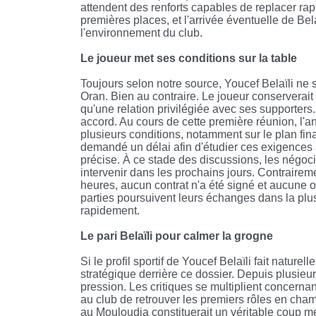
attendent des renforts capables de replacer ra
premières places, et l'arrivée éventuelle de Bela
l'environnement du club.
Le joueur met ses conditions sur la table
Toujours selon notre source, Youcef Belaïli ne
Oran. Bien au contraire. Le joueur conserverait 
qu'une relation privilégiée avec ses supporters
accord. Au cours de cette première réunion, l'a
plusieurs conditions, notamment sur le plan fi
demandé un délai afin d'étudier ces exigences 
précise. À ce stade des discussions, les négoci
intervenir dans les prochains jours. Contrairem
heures, aucun contrat n'a été signé et aucune of
parties poursuivent leurs échanges dans la plu
rapidement.
Le pari Belaïli pour calmer la grogne
Si le profil sportif de Youcef Belaïli fait natur
stratégique derrière ce dossier. Depuis plusie
pression. Les critiques se multiplient concernan
au club de retrouver les premiers rôles en cham
au Mouloudia constituerait un véritable coup méd