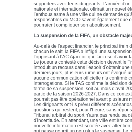
supporters avec leurs dirigeants. L'arrivée d'un
nationale et internationale, offrirait un nouvel é
l'enthousiasme à une ville qui ne demande qu'à
responsables du MCO savent également que ce
pourraient compliquer son aboutissement.
La suspension de la FIFA, un obstacle maje
Au-delà de l'aspect financier, le principal frei
chacun le sait, la FIFA a infligé une suspension 
l'opposant à l'AC Ajaccio, qui l'accuse d'avoir 
Le joueur a contesté cette décision devant le Tr
introduit un recours dans l'espoir d'obtenir une
derniers jours, plusieurs rumeurs ont évoqué un 
aucune communication officielle n'a confirmé c
interrogations. Si le TAS confirme la décision d
terme de sa suspension, soit au mois d'avril 202
partie de la saison 2026-2027. Dans ce contexte,
pourrait pas être opérationnel avant plusieurs 
Les dirigeants ont-ils prévu différents scénario
questions qui restent, pour l'heure, sans répon
Tribunal arbitral du sport n'aura pas rendu sa d
d'incertitude. En attendant, une ville entière 
nouvelle information est scrutée avec attention
qui passe nourrit un peu plus le suspense. Le r