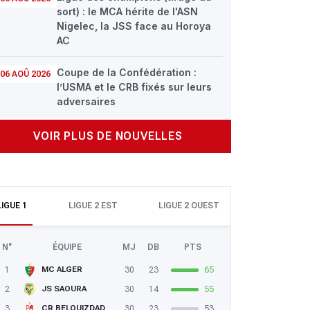
sort) : le MCA hérite de l'ASN
Nigelec, la JSS face au Horoya
AC
Coupe de la Confédération :
06 AOÛ 2026
l’USMA et le CRB fixés sur leurs
adversaires
VOIR PLUS DE NOUVELLES
LIGUE 1
LIGUE 2 EST
LIGUE 2 OUEST
N°
ÉQUIPE
MJ
DB
PTS
1
30
23
65
MC ALGER
2
30
14
55
JS SAOURA
3
30
23
53
CR BELOUIZDAD