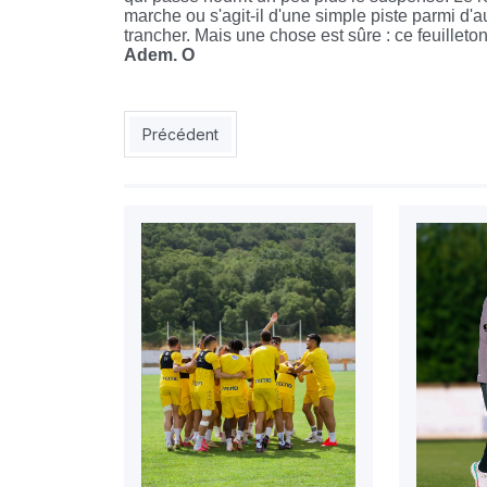
marche ou s'agit-il d'une simple piste parmi d'a
trancher. Mais une chose est sûre : ce feuilleton
Adem. O
Article précédent : CSC : c’est la reprise !
Précédent