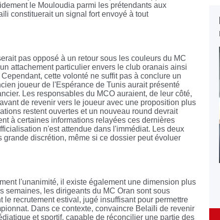
pidement le Mouloudia parmi les prétendants aux
ïli constituerait un signal fort envoyé à tout
 serait pas opposé à un retour sous les couleurs du MC
un attachement particulier envers le club oranais ainsi
. Cependant, cette volonté ne suffit pas à conclure un
ncien joueur de l'Espérance de Tunis aurait présenté
nancier. Les responsables du MCO auraient, de leur côté,
avant de revenir vers le joueur avec une proposition plus
ations restent ouvertes et un nouveau round devrait
ent à certaines informations relayées ces dernières
ficialisation n'est attendue dans l'immédiat. Les deux
s grande discrétion, même si ce dossier peut évoluer
ellement l'unanimité, il existe également une dimension plus
urs semaines, les dirigeants du MC Oran sont sous
t le recrutement estival, jugé insuffisant pour permettre
pionnat. Dans ce contexte, convaincre Belaïli de revenir
iatique et sportif, capable de réconcilier une partie des