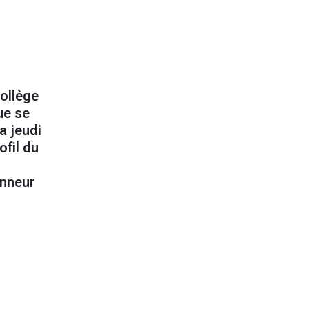
Collège
ue se
a jeudi
ofil du
onneur