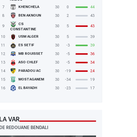
7
30
0
44
KHENCHELA
8
30
2
43
BEN AKNOUN
CS
9
30
5
43
CONSTANTINE
10
30
5
39
USM ALGER
11
30
-3
39
ES SETIF
12
30
-5
36
MB ROUISSET
13
30
-5
34
ASO CHLEF
14
30
-19
24
PARADOU AC
15
30
-34
19
MOSTAGANEM
16
30
-23
17
EL BAYADH
LA VAR
DE REDOUANE BENDALI