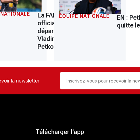
 NATIONALE
La FAF
ÉQUIPE NATIONALE
EN : Pet
e
officialise le
quitte l
ri
départ de
Vladimir
Petkovic
voir la newsletter
Télécharger l'app