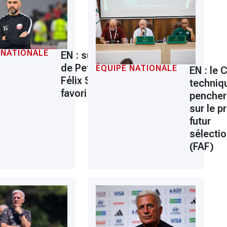
 NATIONALE
EN : succession
de Petkovic,
ÉQUIPE NATIONALE
n
EN : le 
Félix Sánchez
techniq
favori
pencher
sur le pr
futur
la
sélecti
e
(FAF)