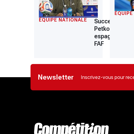
ÉQUIPE
ÉQUIPE NATIONALE
Succession d
Petkovic : le pa
espagnol de la
FAF
Newsletter
Inscrivez-vous pour rece