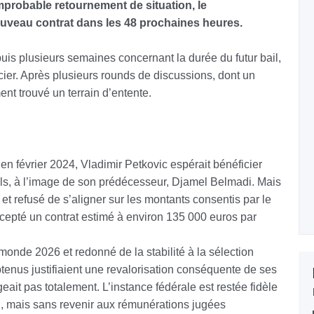
improbable retournement de situation, le
ouveau contrat dans les 48 prochaines heures.
puis plusieurs semaines concernant la durée du futur bail,
ncier. Après plusieurs rounds de discussions, dont un
ent trouvé un terrain d’entente.
 en février 2024, Vladimir Petkovic espérait bénéficier
ls, à l’image de son prédécesseur, Djamel Belmadi. Mais
 et refusé de s’aligner sur les montants consentis par le
ccepté un contrat estimé à environ 135 000 euros par
 monde 2026 et redonné de la stabilité à la sélection
btenus justifiaient une revalorisation conséquente de ses
it pas totalement. L’instance fédérale est restée fidèle
n, mais sans revenir aux rémunérations jugées