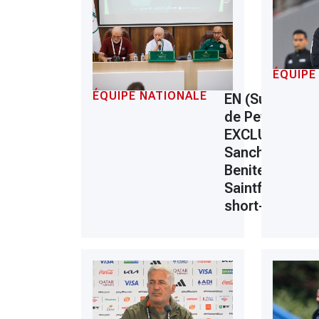
ÉQUIPE
ÉQUIPE NATIONALE
EN (Successio
de Petkovic)
EXCLUSIF :
Sanchez,
Benitez et
Saintfiet dans 
short-list final