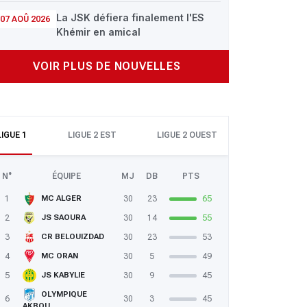
La JSK défiera finalement l'ES
07 AOÛ 2026
Khémir en amical
VOIR PLUS DE NOUVELLES
LIGUE 1
LIGUE 2 EST
LIGUE 2 OUEST
N°
ÉQUIPE
MJ
DB
PTS
1
30
23
65
MC ALGER
2
30
14
55
JS SAOURA
3
30
23
53
CR BELOUIZDAD
4
30
5
49
MC ORAN
5
30
9
45
JS KABYLIE
OLYMPIQUE
6
30
3
45
AKBOU