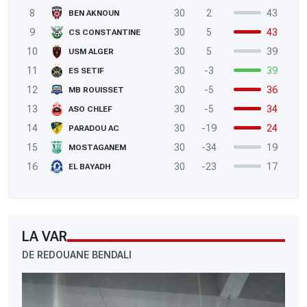
8
30
2
43
BEN AKNOUN
9
30
5
43
CS CONSTANTINE
10
30
5
39
USM ALGER
11
30
-3
39
ES SETIF
12
30
-5
36
MB ROUISSET
13
30
-5
34
ASO CHLEF
14
30
-19
24
PARADOU AC
15
30
-34
19
MOSTAGANEM
16
30
-23
17
EL BAYADH
LA VAR
DE REDOUANE BENDALI