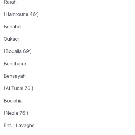
Raïah
(Hamroune 46’)
Benabdi
Oukaci
(Boualia 69’)
Benchaïra
Bensayah
(Al Tubal 76’)
Boulahia
(Nezla 76’)
Ent. : Lavagne