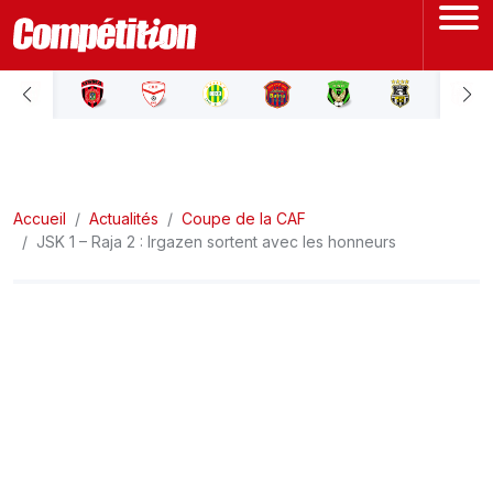
ACCUEIL
LIGUE 1
Accueil
LIGUE 2
Actualités
Coupe de la CAF
JSK 1 – Raja 2 : Irgazen sortent avec les honneurs
COUPE D'ALGÉRIE
ÉQUIPE NATIONALE
COUPE DU MONDE
Actualités
Interviews