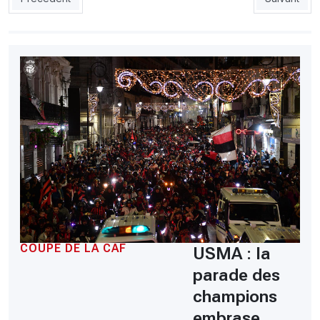
COUPE DE LA CAF
USMA : la
parade des
champions
embrase