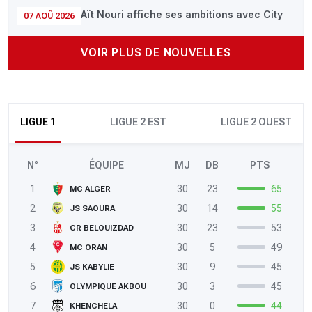
Aït Nouri affiche ses ambitions avec City
07 AOÛ 2026
VOIR PLUS DE NOUVELLES
LIGUE 1
LIGUE 2 EST
LIGUE 2 OUEST
N°
ÉQUIPE
MJ
DB
PTS
1
30
23
65
MC ALGER
2
30
14
55
JS SAOURA
3
30
23
53
CR BELOUIZDAD
4
30
5
49
MC ORAN
5
30
9
45
JS KABYLIE
6
30
3
45
OLYMPIQUE AKBOU
7
30
0
44
KHENCHELA