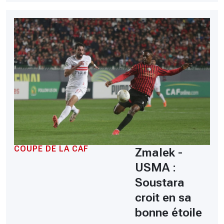
COUPE DE LA CAF
Zmalek -
USMA :
Soustara
croit en sa
bonne étoile