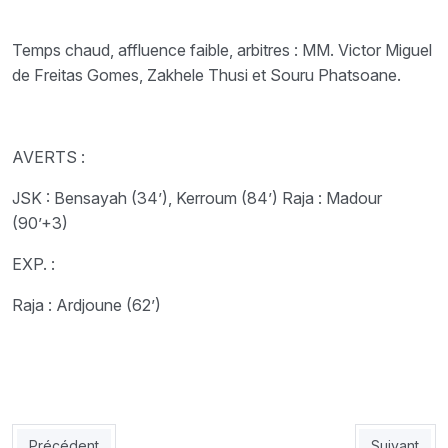
Temps chaud, affluence faible, arbitres : MM. Victor Miguel
de Freitas Gomes, Zakhele Thusi et Souru Phatsoane.
AVERTS :
JSK : Bensayah (34’), Kerroum (84’) Raja : Madour
(90’+3)
EXP. :
Raja : Ardjoune (62’)
Article précédent : Suite aux incidents survenus lors de la fi
Article sui
Précédent
Suivant