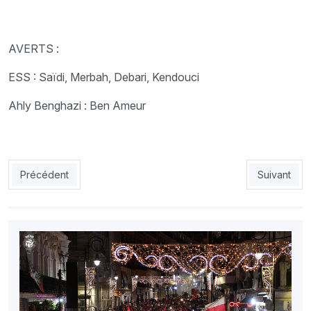
AVERTS :
ESS : Saïdi, Merbah, Debari, Kendouci
Ahly Benghazi : Ben Ameur
Article précédent : JSK 2 - Napsa Stars 1 : L’appétit vient en ma
Article suiv
Précédent
Suivant