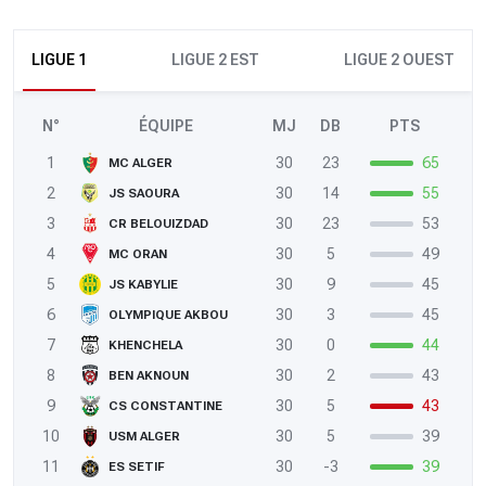
LIGUE 1
LIGUE 2 EST
LIGUE 2 OUEST
N°
ÉQUIPE
MJ
DB
PTS
1
30
23
65
MC ALGER
2
30
14
55
JS SAOURA
3
30
23
53
CR BELOUIZDAD
4
30
5
49
MC ORAN
5
30
9
45
JS KABYLIE
6
30
3
45
OLYMPIQUE AKBOU
7
30
0
44
KHENCHELA
8
30
2
43
BEN AKNOUN
9
30
5
43
CS CONSTANTINE
10
30
5
39
USM ALGER
11
30
-3
39
ES SETIF