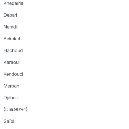
Khedaïria
Debari
Nemdil
Bekakchi
Hachoud
Karaoui
Kendouci
Merbah
Djahnit
(Dali 90’+1)
Saïdi