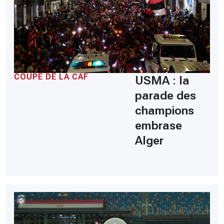
COUPE DE LA CAF
USMA : la
parade des
champions
embrase
Alger