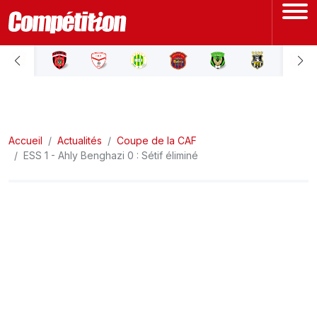
ACCUEIL
LIGUE 1
Accueil
LIGUE 2
Actualités
Coupe de la CAF
ESS 1 - Ahly Benghazi 0 : Sétif éliminé
COUPE D'ALGÉRIE
ÉQUIPE NATIONALE
COUPE DU MONDE
Actualités
Interviews