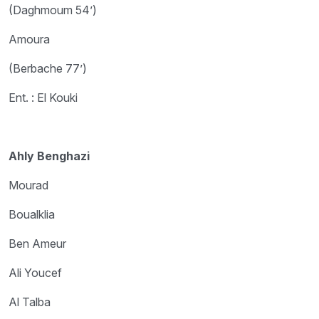
(Daghmoum 54’)
Amoura
(Berbache 77’)
Ent. : El Kouki
Ahly Benghazi
Mourad
Boualklia
Ben Ameur
Ali Youcef
Al Talba