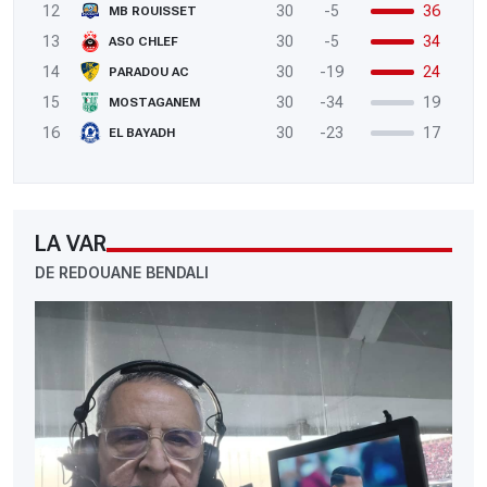
12
30
-5
36
MB ROUISSET
13
30
-5
34
ASO CHLEF
14
30
-19
24
PARADOU AC
15
30
-34
19
MOSTAGANEM
16
30
-23
17
EL BAYADH
LA VAR
DE REDOUANE BENDALI