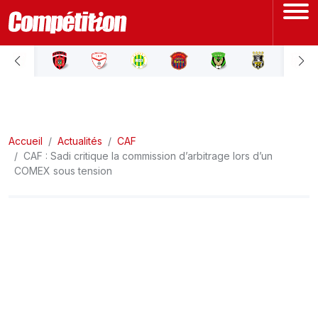
ACCUEIL
LIGUE 1
Accueil
LIGUE 2
Actualités
CAF
CAF : Sadi critique la commission d’arbitrage lors d’un
COMEX sous tension
COUPE D'ALGÉRIE
ÉQUIPE NATIONALE
COUPE DU MONDE
Actualités
Interviews