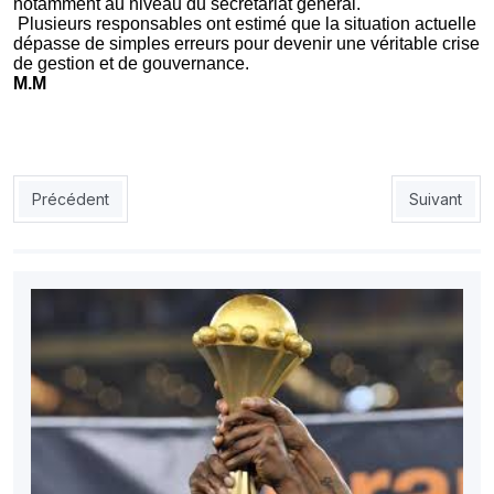
notamment au niveau du secrétariat général.
Plusieurs responsables ont estimé que la situation actuelle
dépasse de simples erreurs pour devenir une véritable crise
de gestion et de gouvernance.
M.M
Article précédent : CAN-2026 féminine : le tournoi reporté à une
Article suiv
Précédent
Suivant