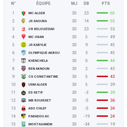
N°
ÉQUIPE
MJ
DB
PTS
1
30
23
65
MC ALGER
2
30
14
55
JS SAOURA
3
30
23
53
CR BELOUIZDAD
4
30
5
49
MC ORAN
5
30
9
45
JS KABYLIE
6
30
3
45
OLYMPIQUE AKBOU
7
30
0
44
KHENCHELA
8
30
2
43
BEN AKNOUN
9
30
5
43
CS CONSTANTINE
10
30
5
39
USM ALGER
11
30
-3
39
ES SETIF
12
30
-5
36
MB ROUISSET
13
30
-5
34
ASO CHLEF
14
30
-19
24
PARADOU AC
15
30
-34
19
MOSTAGANEM