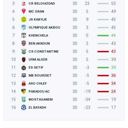
3
30
23
53
CR BELOUIZDAD
4
30
5
49
MC ORAN
5
30
9
45
JS KABYLIE
6
30
3
45
OLYMPIQUE AKBOU
7
30
0
44
KHENCHELA
8
30
2
43
BEN AKNOUN
9
30
5
43
CS CONSTANTINE
10
30
5
39
USM ALGER
11
30
-3
39
ES SETIF
12
30
-5
36
MB ROUISSET
13
30
-5
34
ASO CHLEF
14
30
-19
24
PARADOU AC
15
30
-34
19
MOSTAGANEM
16
30
-23
17
EL BAYADH