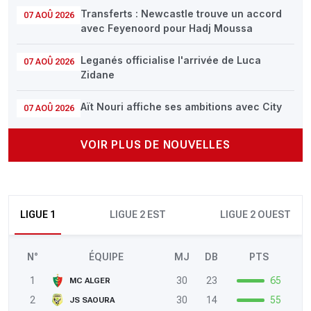
Transferts : Newcastle trouve un accord
07 AOÛ 2026
avec Feyenoord pour Hadj Moussa
Leganés officialise l'arrivée de Luca
07 AOÛ 2026
Zidane
Aït Nouri affiche ses ambitions avec City
07 AOÛ 2026
VOIR PLUS DE NOUVELLES
LIGUE 1
LIGUE 2 EST
LIGUE 2 OUEST
N°
ÉQUIPE
MJ
DB
PTS
1
30
23
65
MC ALGER
2
30
14
55
JS SAOURA