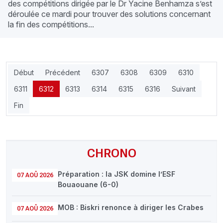
des compétitions dirigée par le Dr Yacine Benhamza s’est
déroulée ce mardi pour trouver des solutions concernant
la fin des compétitions...
Début
Précédent
6307
6308
6309
6310
6311
6312
6313
6314
6315
6316
Suivant
Fin
CHRONO
Préparation : la JSK domine l’ESF
07 AOÛ 2026
Bouaouane (6-0)
MOB : Biskri renonce à diriger les Crabes
07 AOÛ 2026