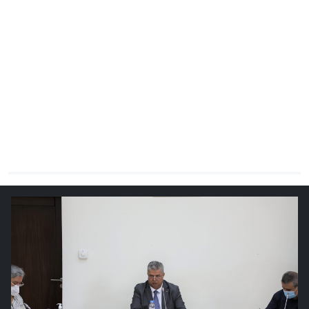
CHRONO
Vidéos
Fil d'actualités
La var
Version PDF
Politique de confidentialité