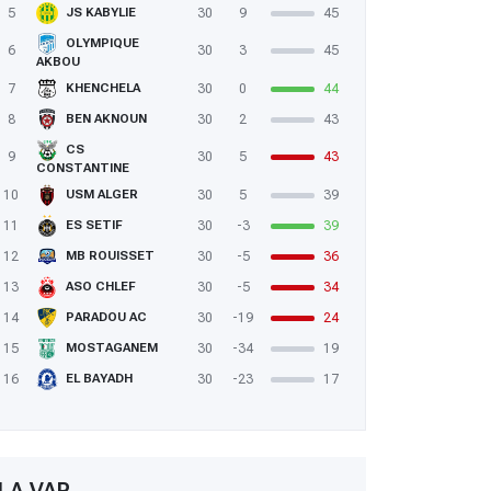
5
30
9
45
JS KABYLIE
OLYMPIQUE
6
30
3
45
AKBOU
7
30
0
44
KHENCHELA
8
30
2
43
BEN AKNOUN
CS
9
30
5
43
CONSTANTINE
10
30
5
39
USM ALGER
11
30
-3
39
ES SETIF
12
30
-5
36
MB ROUISSET
13
30
-5
34
ASO CHLEF
14
30
-19
24
PARADOU AC
15
30
-34
19
MOSTAGANEM
16
30
-23
17
EL BAYADH