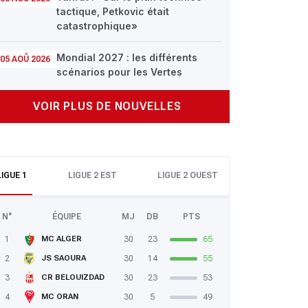
tactique, Petkovic était
catastrophique»
Mondial 2027 : les différents
05 AOÛ 2026
scénarios pour les Vertes
VOIR PLUS DE NOUVELLES
LIGUE 1
LIGUE 2 EST
LIGUE 2 OUEST
N°
ÉQUIPE
MJ
DB
PTS
1
30
23
65
MC ALGER
2
30
14
55
JS SAOURA
3
30
23
53
CR BELOUIZDAD
4
30
5
49
MC ORAN